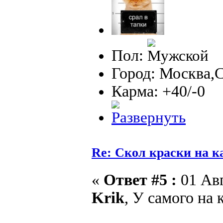
Пол:
Город: Москва,
Карма: +40/-0
Re: Скол краски на к
«
Ответ #5 :
01 Авг
Krik
, У самого на 