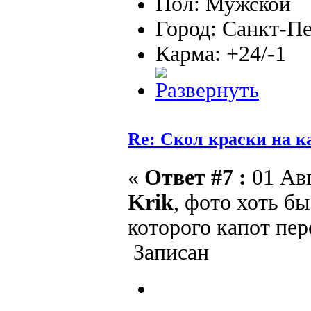
Пол:
Город: Санкт-П
Карма: +24/-1
Re: Скол краски на к
«
Ответ #7 :
01 Авг
Krik
, фото хоть бы
которого капот пе
Записан