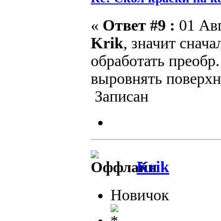
«
Ответ #9 :
01 Авг
Krik
, значит снача
обработать преобр
выровнять поверхно
Записан
Krik
Новичок