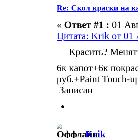
Re: Скол краски на к
«
Ответ #1 :
01 Авг
Цитата: Krik от 01 
Красить? Менят
6к капот+6к покрас
руб.+Paint Touch-u
Записан
Krik