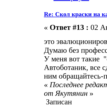
Re: Скол краски на к
«
Ответ #13 :
02 Ав
это эвалюциониро
Думаю без професс
У меня вот такие "
Автоботаник, все с
ним обращайтесь-п
«
Последнее редакт
от Якутянин
»
Записан