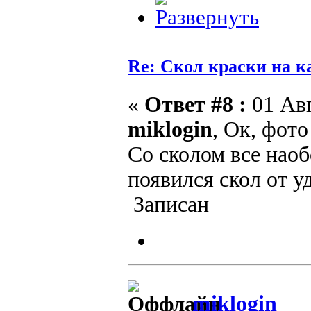
Re: Скол краски на к
«
Ответ #8 :
01 Авг
miklogin
, Ок, фото
Со сколом все наоб
появился скол от у
Записан
miklogin