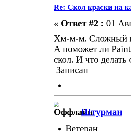
Re: Скол краски на к
«
Ответ #2 :
01 Авг
Хм-м-м. Сложный
А поможет ли Paint
скол. И что делать
Записан
Штурман
Ветеран