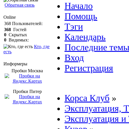
Начало
Обратная связь
Помощь
Online
368
Пользователей:
Тэги
368
Гостей
Календарь
0
Скрытых
0
Видимых:
Последние тем
Кто, где
есть
Вход
Информеры
Регистрация
Пробки Mосква
Пробки Питер
Корса Клуб
»
Эксплуатация, 
Эксплуатация и