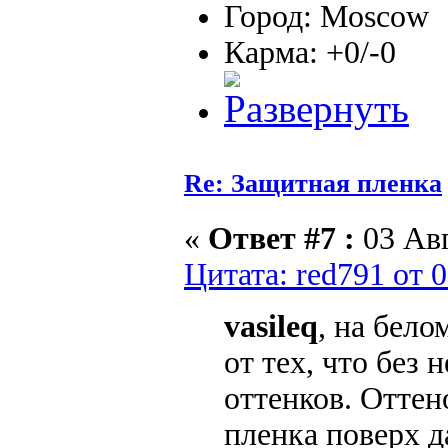
Город: Moscow
Карма: +0/-0
Re: Защитная пленка
«
Ответ #7 :
03 Авг
Цитата: red791 от 
vasileq
, на бело
от тех, что без 
оттенков. Оттен
пленка поверх д