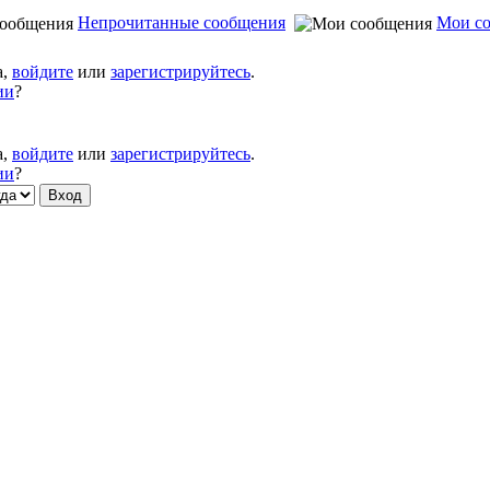
Непрочитанные сообщения
Мои с
а,
войдите
или
зарегистрируйтесь
.
ии
?
а,
войдите
или
зарегистрируйтесь
.
ии
?