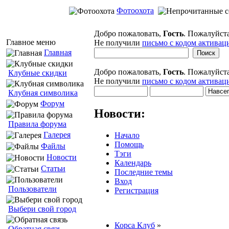
Фотоохота
Добро пожаловать,
Гость
. Пожалуйст
Главное меню
Не получили
письмо с кодом активац
Главная
Добро пожаловать,
Гость
. Пожалуйст
Клубные скидки
Не получили
письмо с кодом активац
Клубная символика
Форум
Новости:
Правила форума
Галерея
Начало
Помощь
Файлы
Тэги
Новости
Календарь
Статьи
Последние темы
Вход
Пользователи
Регистрация
Выбери свой город
Корса Клуб
»
Обратная связь