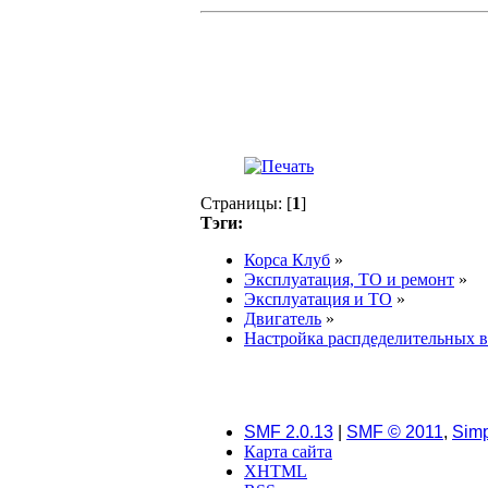
Страницы: [
1
]
Тэги:
Корса Клуб
»
Эксплуатация, ТО и ремонт
»
Эксплуатация и ТО
»
Двигатель
»
Настройка распдеделительных 
SMF 2.0.13
|
SMF © 2011
,
Simp
Карта сайта
XHTML