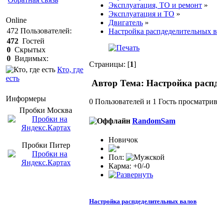
Эксплуатация, ТО и ремонт
»
Эксплуатация и ТО
»
Online
Двигатель
»
472
Пользователей:
Настройка распдеделительных 
472
Гостей
0
Скрытых
0
Видимых:
Страницы: [
1
]
Кто, где
есть
Автор
Тема: Настройка расп
Информеры
0 Пользователей и 1 Гость просматрив
Пробки Mосква
RandomSam
Новичок
Пробки Питер
Пол:
Карма: +0/-0
Настройка распдеделительных валов