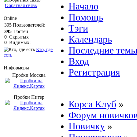
Начало
Обратная связь
Помощь
Online
395
Пользователей:
Тэги
395
Гостей
Календарь
0
Скрытых
0
Видимых:
Последние тем
Кто, где
есть
Вход
Информеры
Регистрация
Пробки Mосква
Пробки Питер
Корса Клуб
»
Форум новичко
Новичку
»