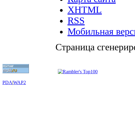
XHTML
RSS
Мобильная верс
Страница сгенериро
PDA
|
WAP2