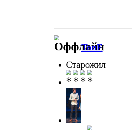
TonF
Старожил