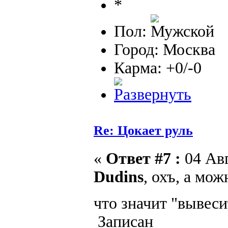
Пол:
Город: Москва
Карма: +0/-0
Re: Цокает руль
«
Ответ #7 :
04 Авг
Dudins
, охъ, а мо
что значит "вывес
Записан