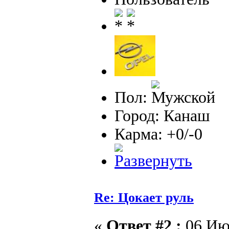
Пол:
Город: Канаш
Карма: +0/-0
Re: Цокает руль
«
Ответ #2 :
06 Июн