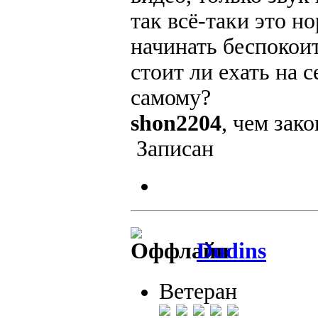
так всё-таки это н
начинать беспокои
стоит ли ехать на
самому?
shon2204
, чем зак
Записан
Dudins
Ветеран