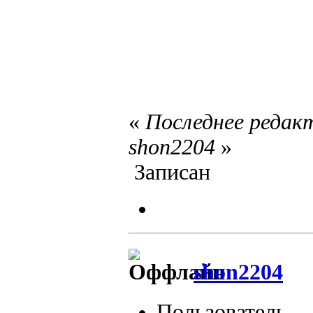
«
Последнее редакт
shon2204
»
Записан
shon2204
Пользователь