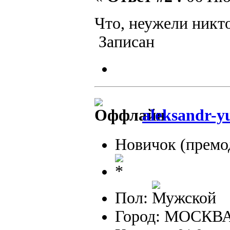
Что, неужели никт
Записан
aleksandr-y
Новичок (премо
Пол:
Город: МОСКВ