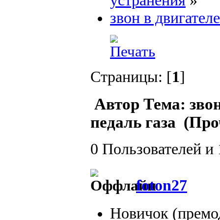
устранения
»
звон в двигател
Страницы: [
1
]
Автор
Тема: зво
педаль газа (Про
0 Пользователей и 
foton27
Новичок (премо