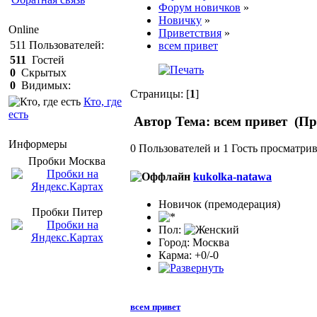
Форум новичков
»
Новичку
»
Online
Приветствия
»
511
Пользователей:
всем привет
511
Гостей
0
Скрытых
0
Видимых:
Страницы: [
1
]
Кто, где
есть
Автор
Тема: всем привет (Пр
Информеры
0 Пользователей и 1 Гость просматрив
Пробки Mосква
kukolka-natawa
Новичок (премодерация)
Пробки Питер
Пол:
Город: Москва
Карма: +0/-0
всем привет