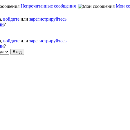
Непрочитанные сообщения
Мои с
а,
войдите
или
зарегистрируйтесь
.
ии
?
а,
войдите
или
зарегистрируйтесь
.
ии
?