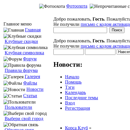
Фотоохота
Добро пожаловать,
Гость
. Пожалуйст
Главное меню
Не получили
письмо с кодом активац
Главная
Добро пожаловать,
Гость
. Пожалуйст
Клубные скидки
Не получили
письмо с кодом активац
Клубная символика
Форум
Новости:
Правила форума
Галерея
Начало
Помощь
Файлы
Тэги
Новости
Календарь
Статьи
Последние темы
Вход
Пользователи
Регистрация
Выбери свой город
Корса Клуб
»
Обратная связь