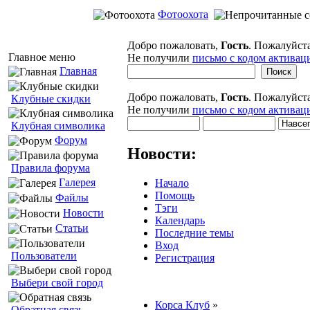
Фотоохота
Добро пожаловать,
Гость
. Пожалуйст
Главное меню
Не получили
письмо с кодом активац
Главная
Добро пожаловать,
Гость
. Пожалуйст
Клубные скидки
Не получили
письмо с кодом активац
Клубная символика
Форум
Новости:
Правила форума
Галерея
Начало
Помощь
Файлы
Тэги
Новости
Календарь
Статьи
Последние темы
Вход
Пользователи
Регистрация
Выбери свой город
Корса Клуб
»
Обратная связь