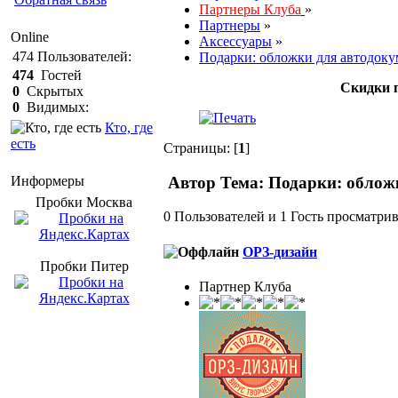
Партнеры Клуба
»
Партнеры
»
Online
Аксессуары
»
474
Пользователей:
Подарки: обложки для автодоку
474
Гостей
Скидки 
0
Скрытых
0
Видимых:
Кто, где
есть
Страницы: [
1
]
Автор
Тема: Подарки: обложк
Информеры
Пробки Mосква
0 Пользователей и 1 Гость просматрив
ОРЗ-дизайн
Пробки Питер
Партнер Клуба