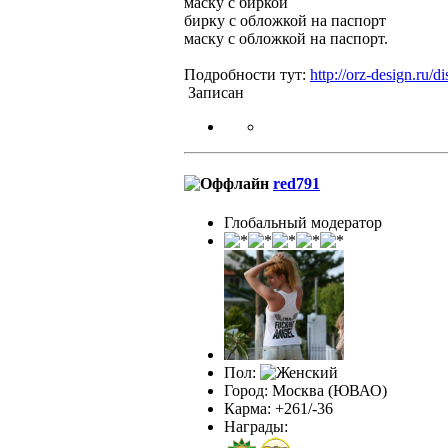
маску с биркой
бирку с обложкой на паспорт
маску с обложкой на паспорт.
Подробности тут:
http://orz-design.ru/di
Записан
red791
Глобальный модератор
Пол:
Город: Москва (ЮВАО)
Карма: +261/-36
Награды: