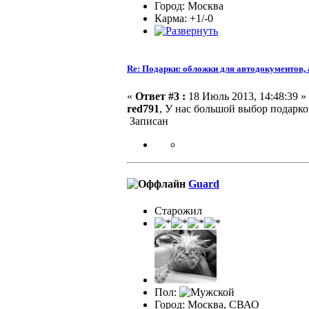
Город: Москва
Карма: +1/-0
Re: Подарки: обложки для автодокументов,
«
Ответ #3 :
18 Июль 2013, 14:48:39 »
red791
, У нас большой выбор подарк
Записан
Guard
Старожил
Пол:
Город: Москва, СВАО