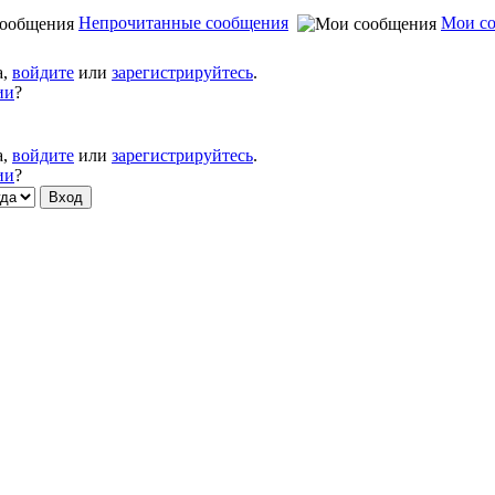
Непрочитанные сообщения
Мои с
а,
войдите
или
зарегистрируйтесь
.
ии
?
а,
войдите
или
зарегистрируйтесь
.
ии
?