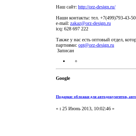
Наш сайт:
http://orz-design.ru/
Наши контакты: тел. +7(499)793-43-50
e-mail:
zakaz@orz-design.ru
icq: 628 697 222
Также у нас есть оптовый отдел, ко
партиями:
opt@orz-design.ru
Записан
Google
Подарки: обложки для автодокументов, авт
«
:
25 Июнь 2013, 10:02:46 »