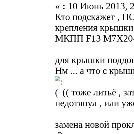
«
:
10 Июнь 2013, 2
Кто подскажет , 
крепления крышки 
МКПП F13 M7X20-4
для крышки поддона
Нм ... а что с кры
(( тоже литьё , з
недотянул , или уж
замена новой прок