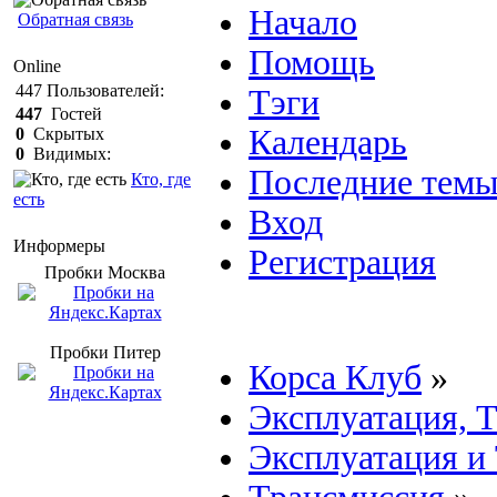
Начало
Обратная связь
Помощь
Online
447
Пользователей:
Тэги
447
Гостей
Календарь
0
Скрытых
0
Видимых:
Последние тем
Кто, где
есть
Вход
Информеры
Регистрация
Пробки Mосква
Пробки Питер
Корса Клуб
»
Эксплуатация, 
Эксплуатация и