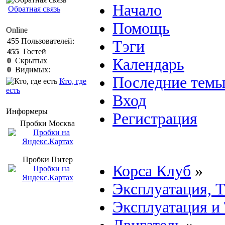
Начало
Обратная связь
Помощь
Online
455
Пользователей:
Тэги
455
Гостей
Календарь
0
Скрытых
0
Видимых:
Последние тем
Кто, где
есть
Вход
Информеры
Регистрация
Пробки Mосква
Пробки Питер
Корса Клуб
»
Эксплуатация, 
Эксплуатация и