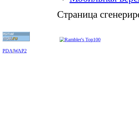
Страница сгенериро
PDA
|
WAP2