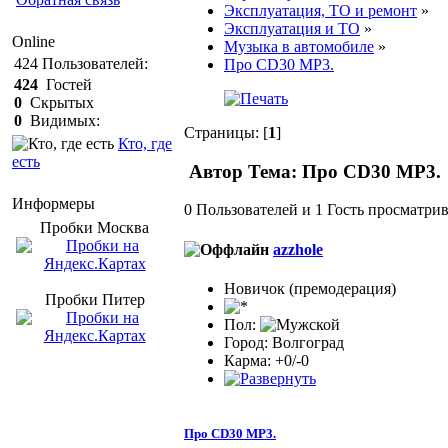
Эксплуатация, ТО и ремонт
»
Эксплуатация и ТО
»
Online
Музыка в автомобиле
»
424
Пользователей:
Про CD30 MP3.
424
Гостей
0
Скрытых
0
Видимых:
Страницы: [
1
]
Кто, где
есть
Автор
Тема: Про CD30 MP3. 
Информеры
0 Пользователей и 1 Гость просматрив
Пробки Mосква
azzhole
Новичок (премодерация)
Пробки Питер
Пол:
Город: Волгоград
Карма: +0/-0
Про CD30 MP3.