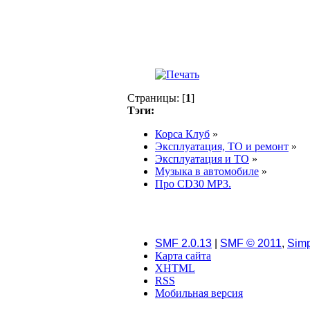
Страницы: [
1
]
Тэги:
Корса Клуб
»
Эксплуатация, ТО и ремонт
»
Эксплуатация и ТО
»
Музыка в автомобиле
»
Про CD30 MP3.
SMF 2.0.13
|
SMF © 2011
,
Simp
Карта сайта
XHTML
RSS
Мобильная версия