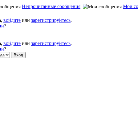
Непрочитанные сообщения
Мои с
а,
войдите
или
зарегистрируйтесь
.
ии
?
а,
войдите
или
зарегистрируйтесь
.
ии
?