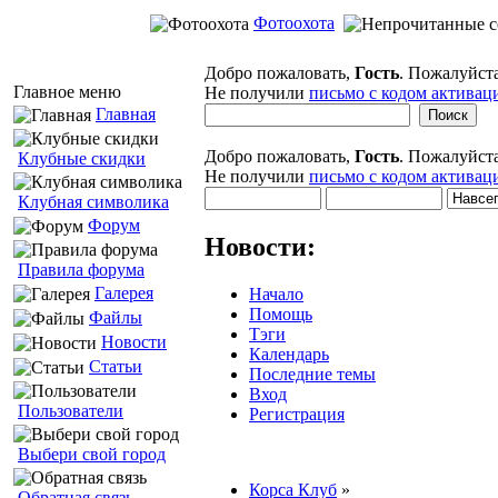
Фотоохота
Добро пожаловать,
Гость
. Пожалуйст
Главное меню
Не получили
письмо с кодом активац
Главная
Добро пожаловать,
Гость
. Пожалуйст
Клубные скидки
Не получили
письмо с кодом активац
Клубная символика
Форум
Новости:
Правила форума
Галерея
Начало
Помощь
Файлы
Тэги
Новости
Календарь
Статьи
Последние темы
Вход
Пользователи
Регистрация
Выбери свой город
Корса Клуб
»
Обратная связь