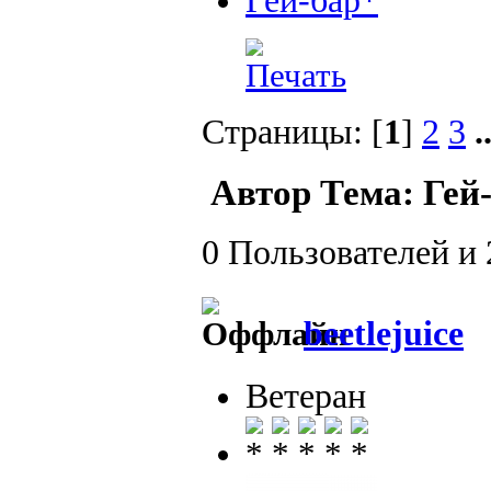
Гей-бар*
Страницы: [
1
]
2
3
.
Автор
Тема: Гей-
0 Пользователей и 
beetlejuice
Ветеран