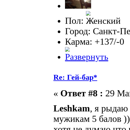
Пол:
Город: Санкт-П
Карма: +137/-0
Re: Гей-бар*
«
Ответ #8 :
29 Май
Leshkam
, я рыдаю
мужикам 5 балов )))
хотя не думаю что 