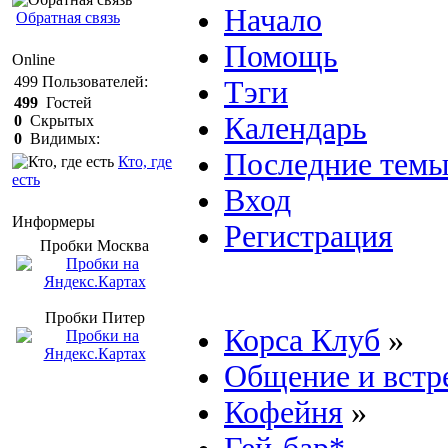
Начало
Обратная связь
Помощь
Online
499
Пользователей:
Тэги
499
Гостей
Календарь
0
Скрытых
0
Видимых:
Последние тем
Кто, где
есть
Вход
Информеры
Регистрация
Пробки Mосква
Пробки Питер
Корса Клуб
»
Общение и встр
Кофейня
»