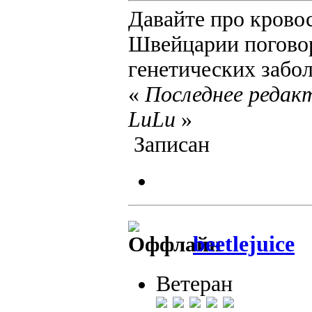
Давайте про крово
Швейцарии поговор
генетических заболе
«
Последнее редакт
LuLu
»
Записан
beetlejuice
Ветеран