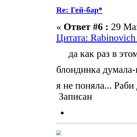
Re: Гей-бар*
«
Ответ #6 :
29 Май
Цитата: Rabinovich
да как раз в это
блондинка думала-
я не поняла... Раб
Записан