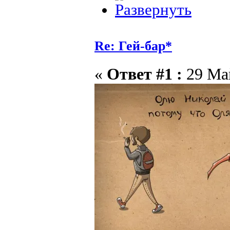
Re: Гей-бар*
«
Ответ #1 :
29 Май