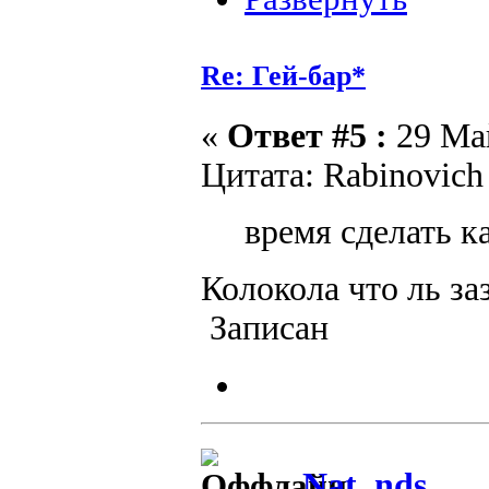
Re: Гей-бар*
«
Ответ #5 :
29 Май
Цитата: Rabinovich
время сделать к
Колокола что ль за
Записан
Nat_nds