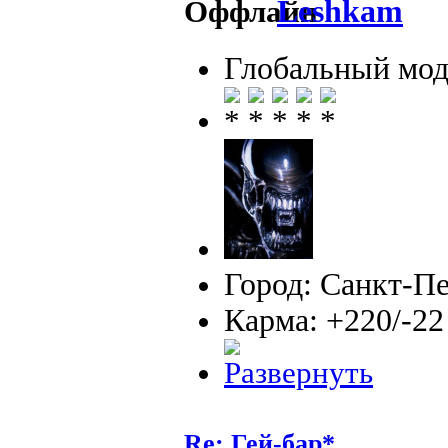
Leshkam
Глобальный мод
Город: Санкт-П
Карма: +220/-22
Re: Гей-бар*