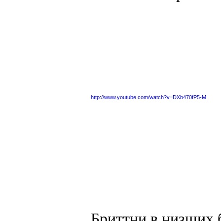
http://www.youtube.com/watch?v=DXb470fP5-M
Бриттни в низших 