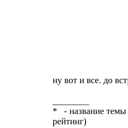
ну вот и все. до вст
________
* - название темы 
рейтинг)