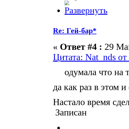
Re: Гей-бар*
«
Ответ #4 :
29 Май
Цитата: Nat_nds от
одумала что на 
да как раз в этом и
Настало время сде
Записан