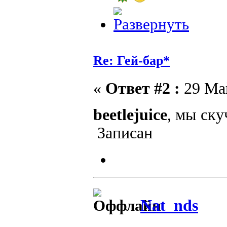
Re: Гей-бар*
«
Ответ #2 :
29 Май
beetlejuice
, мы ск
Записан
Nat_nds