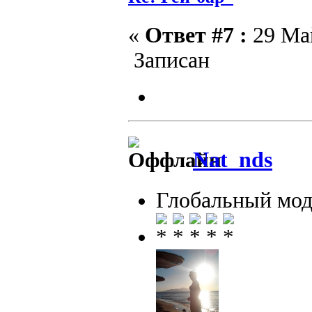
«
Ответ #7 :
29 Май
Записан
Nat_nds
Глобальный мод