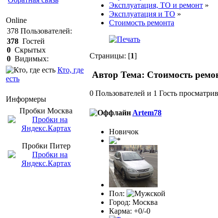
Эксплуатация, ТО и ремонт
»
Эксплуатация и ТО
»
Online
Стоимость ремонта
378
Пользователей:
378
Гостей
0
Скрытых
Страницы: [
1
]
0
Видимых:
Кто, где
Автор
Тема: Стоимость ремон
есть
0 Пользователей и 1 Гость просматрив
Информеры
Пробки Mосква
Artem78
Новичок
Пробки Питер
Пол:
Город: Москва
Карма: +0/-0