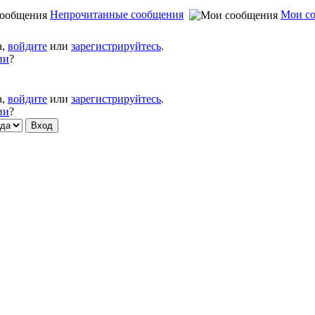
Непрочитанные сообщения
Мои с
а,
войдите
или
зарегистрируйтесь
.
ии
?
а,
войдите
или
зарегистрируйтесь
.
ии
?