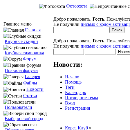
Фотоохота
Добро пожаловать,
Гость
. Пожалуйст
Главное меню
Не получили
письмо с кодом активац
Главная
Добро пожаловать,
Гость
. Пожалуйст
Клубные скидки
Не получили
письмо с кодом активац
Клубная символика
Форум
Новости:
Правила форума
Галерея
Начало
Помощь
Файлы
Тэги
Новости
Календарь
Статьи
Последние темы
Вход
Пользователи
Регистрация
Выбери свой город
Корса Клуб
»
Обратная связь