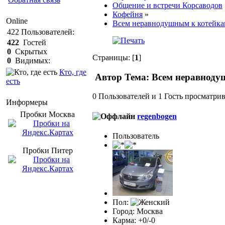
Общение и встречи Корсаводов
Кофейня
»
Online
Всем неравнодушным к котейка
422
Пользователей:
422
Гостей
0
Скрытых
Страницы: [
1
]
0
Видимых:
Кто, где
Автор
Тема: Всем неравноду
есть
0 Пользователей и 1 Гость просматрив
Информеры
Пробки Mосква
regenbogen
Пользователь
Пробки Питер
Пол:
Город: Москва
Карма: +0/-0