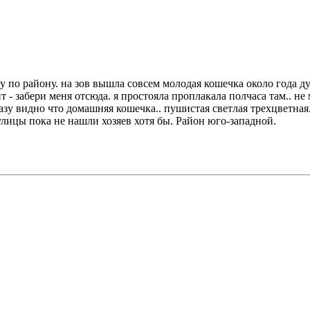
 по району. на зов вышла совсем молодая кошечка около года ду
 - забери меня отсюда. я простояла проплакала полчаса там.. не 
зу видно что домашняя кошечка.. пушистая светлая трехцветная.
 улицы пока не нашли хозяев хотя бы. Район юго-западной.