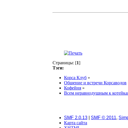
Страницы: [
1
]
Тэги:
Корса Клуб
»
Общение и встречи Корсаводов
Кофейня
»
Всем неравнодушным к котейка
SMF 2.0.13
|
SMF © 2011
,
Simp
Карта сайта
XHTML