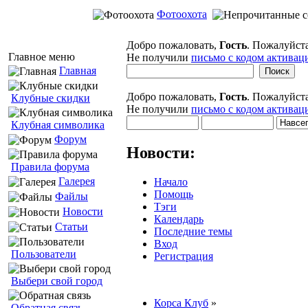
Фотоохота
Добро пожаловать,
Гость
. Пожалуйст
Главное меню
Не получили
письмо с кодом активац
Главная
Добро пожаловать,
Гость
. Пожалуйст
Клубные скидки
Не получили
письмо с кодом активац
Клубная символика
Форум
Новости:
Правила форума
Галерея
Начало
Помощь
Файлы
Тэги
Новости
Календарь
Статьи
Последние темы
Вход
Пользователи
Регистрация
Выбери свой город
Корса Клуб
»
Обратная связь