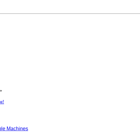
»
м!
le Machines