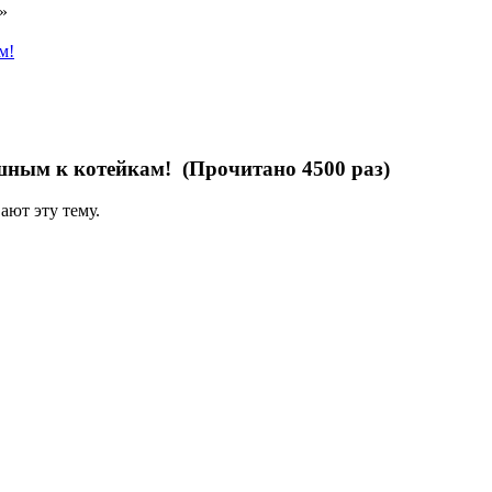
»
м!
шным к котейкам! (Прочитано 4500 раз)
ают эту тему.