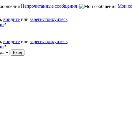
Непрочитанные сообщения
Мои с
а,
войдите
или
зарегистрируйтесь
.
ии
?
а,
войдите
или
зарегистрируйтесь
.
ии
?