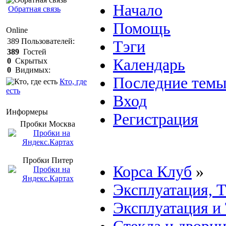
Начало
Обратная связь
Помощь
Online
389
Пользователей:
Тэги
389
Гостей
Календарь
0
Скрытых
0
Видимых:
Последние тем
Кто, где
есть
Вход
Информеры
Регистрация
Пробки Mосква
Пробки Питер
Корса Клуб
»
Эксплуатация, 
Эксплуатация и