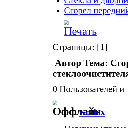
Стекла и дворн
Сгорел передни
Страницы: [
1
]
Автор
Тема: Сго
стеклоочистителя
0 Пользователей и 
wolfox