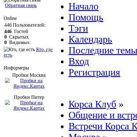
Начало
Обратная связь
Помощь
Online
446
Пользователей:
Тэги
446
Гостей
Календарь
0
Скрытых
0
Видимых:
Последние тем
Кто, где
есть
Вход
Информеры
Регистрация
Пробки Mосква
Пробки Питер
Корса Клуб
»
Общение и встр
Встречи Корса 