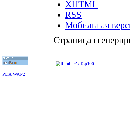
XHTML
RSS
Мобильная верс
Страница сгенериро
PDA
|
WAP2