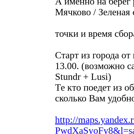
А именно на берег 
Мячково / Зеленая 
точки и время сбор
Старт из города от
13.00. (возможно с
Stundr + Lusi)
Те кто поедет из о
сколько Вам удобно
http://maps.yandex
PwdXaSyoFy8&l=s