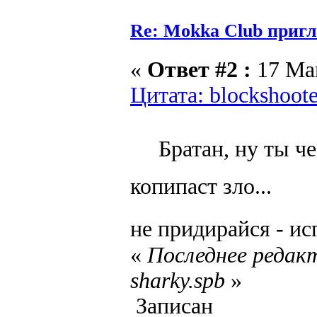
Re: Mokka Club пригл
«
Ответ #2 :
17 Май
Цитата: blockshoote
Братан, ну ты ч
копипаст зло...
не придирайся - и
«
Последнее редакт
sharky.spb
»
Записан