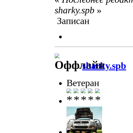
sharky.spb
»
Записан
sharky.spb
Ветеран