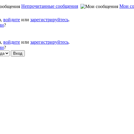
Непрочитанные сообщения
Мои с
а,
войдите
или
зарегистрируйтесь
.
ии
?
а,
войдите
или
зарегистрируйтесь
.
ии
?