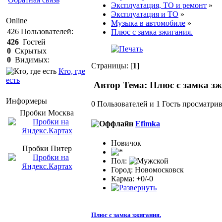
Эксплуатация, ТО и ремонт
»
Эксплуатация и ТО
»
Online
Музыка в автомобиле
»
426
Пользователей:
Плюс с замка зжигания.
426
Гостей
0
Скрытых
0
Видимых:
Страницы: [
1
]
Кто, где
есть
Автор
Тема: Плюс с замка зж
Информеры
0 Пользователей и 1 Гость просматрив
Пробки Mосква
Efimka
Новичок
Пробки Питер
Пол:
Город: Новомосковск
Карма: +0/-0
Плюс с замка зжигания.