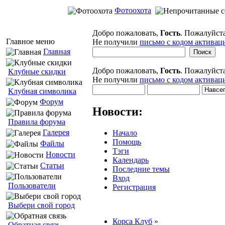
Фотоохота
Добро пожаловать,
Гость
. Пожалуйст
Главное меню
Не получили
письмо с кодом активац
Главная
Добро пожаловать,
Гость
. Пожалуйст
Клубные скидки
Не получили
письмо с кодом активац
Клубная символика
Форум
Новости:
Правила форума
Галерея
Начало
Помощь
Файлы
Тэги
Новости
Календарь
Статьи
Последние темы
Вход
Пользователи
Регистрация
Выбери свой город
Корса Клуб
»
Обратная связь