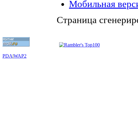
Мобильная верс
Страница сгенериро
PDA
|
WAP2