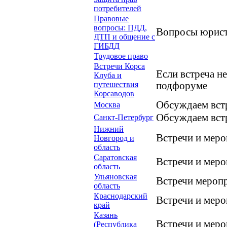
потребителей
Правовые
вопросы: ПДД,
Вопросы юрист
ДТП и общение с
ГИБДД
Трудовое право
Встречи Корса
Если встреча н
Клуба и
путешествия
подфоруме
Корсаводов
Обсуждаем вст
Москва
Обсуждаем встр
Санкт-Петербург
Нижний
Встречи и мер
Новгород и
область
Саратовская
Встречи и мер
область
Ульяновская
Встречи мероп
область
Краснодарский
Встречи и мер
край
Казань
Встречи и мер
(Республика