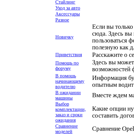
Стайлинг
Уход за авто
Аксессуары
Разное
Если вы только
сюда. Здесь вы 
Новичку
пользоваться 
полезную как д
Расскажите о с
Приветствия
Здесь вы может
Помощь по
форуму
возможностей 
В помощь
Информация буд
начинающему
опытным водит
водителю
В ожидании
Вместе ждем ма
машины
Выбор
Какие опции ну
комплектации,
заказ и сроки
составить дого
ожидания
Сравнение
Сравнение Opel
моделей