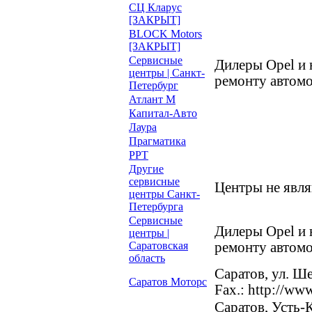
СЦ Кларус
[ЗАКРЫТ]
BLOCK Motors
[ЗАКРЫТ]
Сервисные
Дилеры Opel и
центры | Санкт-
ремонту автомо
Петербург
Атлант М
Капитал-Авто
Лаура
Прагматика
РРТ
Другие
сервисные
Центры не явл
центры Санкт-
Петербурга
Сервисные
Дилеры Opel и
центры |
Саратовская
ремонту автомо
область
Саратов, ул. Ше
Саратов Моторс
Fax.: http://ww
Саратов, Усть-К