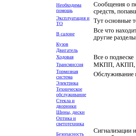
Сообщения о п
Необходима
помощь
средств, попа
Эксплуатация и
Тут основные т
ТО
Все что находит
В салоне
другие раздел
Кузов
Двигатель
Все о подвеске
Ходовая
МКПП, АКПП, 
Трансмиссия
Тормозная
Обслуживание 
система
Электрика
Техническое
обслуживание
Стекла и
дворники
Шины, диски
Оптика и
светотехника
Сигнализации и
Безопасность