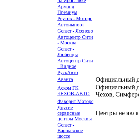
на Ярославке
Арманд
Премиум
Реутов - Моторс
Автоимпорт
Genser - Ясенево
Автоцентр Сити
- Москва
Genser -
Люберцы
Автоцентр Сити
- Видное
РусьАвто
Официальный д
Аванта
Официальный 
Аском ГК
ЧЕХОВ-АВТО
Чехов, Симферо
Фаворит Моторс
Другие
Центры не явл
сервисные
центры Москвы
Genser -
Варшавское
шоссе