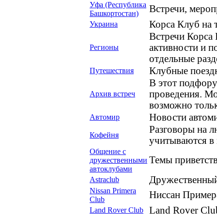
Уфа (Республика
Встречи, мероп
Башкортостан)
Корса Клуб на
Украина
Встречи Корса 
активности и п
Регионы
отдельные разд
Клубные поездк
Путешествия
В этот подфору
проведения. Мо
Архив встреч
возможно тольк
Новости автоми
Автомир
Разговоры на 
Кофейня
учитываются в 
Общение с
Темы приветств
дружественными
автоклубами
Дружественный 
Astraclub
Nissan Primera
Ниссан Примера
Club
Land Rover Clu
Land Rover Club