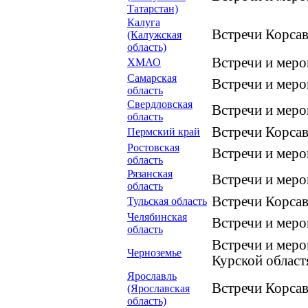
Татарстан)
Калуга
Встречи Корса
(Калужская
область)
Встречи и мер
ХМАО
Самарская
Встречи и меро
область
Свердловская
Встречи и меро
область
Встречи Корсав
Пермский край
Ростовская
Встречи и мер
область
Рязанская
Встречи и мер
область
Встречи Корсав
Тульская область
Челябинская
Встречи и мер
область
Встречи и меро
Черноземье
Курской област
Ярославль
Встречи Корсав
(Ярославская
область)