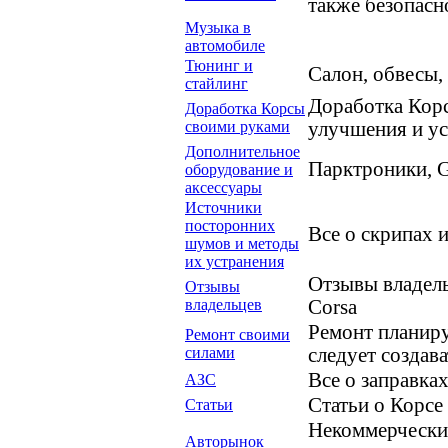
также безопасн
Музыка в
автомобиле
Тюнинг и
Салон, обвесы,
стайлинг
Доработка Корс
Доработка Корсы
своими руками
улучшения и ус
Дополнительное
Парктроники, G
оборудование и
аксессуары
Источники
посторонних
Все о скрипах и
шумов и методы
их устранения
Отзывы владель
Отзывы
владельцев
Corsa
Ремонт планир
Ремонт своими
силами
следует создава
Все о заправках
АЗС
Статьи о Корсе
Статьи
Некоммерческие
Авторынок