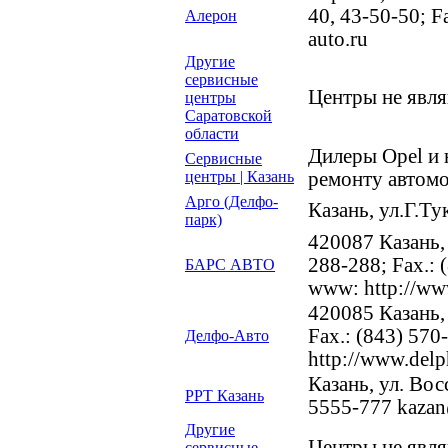
40, 43-50-50; F
Алерон
auto.ru
Другие
сервисные
Центры не явл
центры
Саратовской
области
Дилеры Opel и
Сервисные
центры | Казань
ремонту автомо
Арго (Делфо-
Казань, ул.Г.Ту
парк)
420087 Казань, 
288-288; Fax.: 
БАРС АВТО
www: http://www
420085 Казань, 
Fax.: (843) 570
Делфо-Авто
http://www.delp
Казань, ул. Вос
РРТ Казань
5555-777 kazan@
Другие
Центры не явл
сервисные