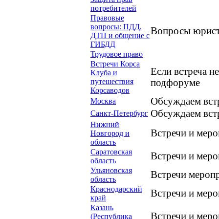
потребителей
Правовые
вопросы: ПДД,
Вопросы юрист
ДТП и общение с
ГИБДД
Трудовое право
Встречи Корса
Если встреча н
Клуба и
путешествия
подфоруме
Корсаводов
Обсуждаем вст
Москва
Обсуждаем встр
Санкт-Петербург
Нижний
Встречи и мер
Новгород и
область
Саратовская
Встречи и мер
область
Ульяновская
Встречи мероп
область
Краснодарский
Встречи и мер
край
Казань
Встречи и мер
(Республика