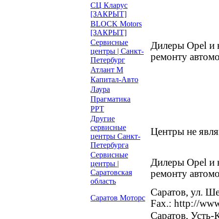
СЦ Кларус
[ЗАКРЫТ]
BLOCK Motors
[ЗАКРЫТ]
Сервисные
Дилеры Opel и
центры | Санкт-
ремонту автомо
Петербург
Атлант М
Капитал-Авто
Лаура
Прагматика
РРТ
Другие
сервисные
Центры не явл
центры Санкт-
Петербурга
Сервисные
Дилеры Opel и
центры |
Саратовская
ремонту автомо
область
Саратов, ул. Ше
Саратов Моторс
Fax.: http://ww
Саратов, Усть-К