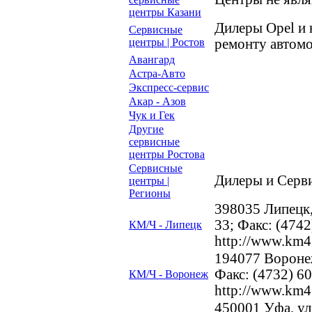
центры Казани
Дилеры Opel и
Сервисные
центры | Ростов
ремонту автомо
Авангард
Астра-Авто
Экспресс-сервис
Акар - Азов
Чук и Гек
Другие
сервисные
центры Ростова
Сервисные
Дилеры и Серви
центры |
Регионы
398035 Липецк,
33; Факс: (474
КМ/Ч - Липецк
http://www.km4
194077 Воронеж
Факс: (4732) 6
КМ/Ч - Воронеж
http://www.km4
450001 Уфа, ул