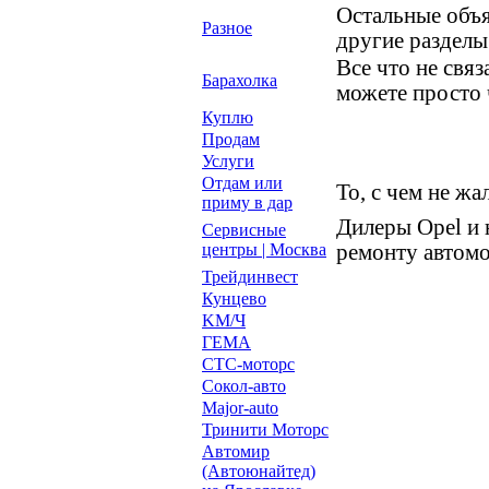
Остальные объя
Разное
другие разделы
Все что не свя
Барахолка
можете просто 
Куплю
Продам
Услуги
Отдам или
То, с чем не жа
приму в дар
Дилеры Opel и
Сервисные
центры | Москва
ремонту автомо
Трейдинвест
Кунцево
KM/Ч
ГЕМА
СТС-моторс
Сокол-авто
Major-auto
Тринити Моторс
Автомир
(Автоюнайтед)