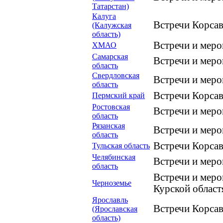
Татарстан)
Калуга
Встречи Корса
(Калужская
область)
Встречи и мер
ХМАО
Самарская
Встречи и меро
область
Свердловская
Встречи и меро
область
Встречи Корсав
Пермский край
Ростовская
Встречи и мер
область
Рязанская
Встречи и мер
область
Встречи Корсав
Тульская область
Челябинская
Встречи и мер
область
Встречи и меро
Черноземье
Курской област
Ярославль
Встречи Корсав
(Ярославская
область)