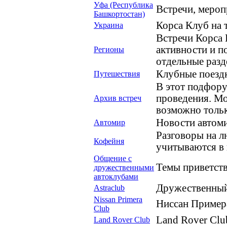
Уфа (Республика
Встречи, мероп
Башкортостан)
Корса Клуб на
Украина
Встречи Корса 
активности и п
Регионы
отдельные разд
Клубные поездк
Путешествия
В этот подфору
проведения. Мо
Архив встреч
возможно тольк
Новости автоми
Автомир
Разговоры на 
Кофейня
учитываются в 
Общение с
Темы приветств
дружественными
автоклубами
Дружественный 
Astraclub
Nissan Primera
Ниссан Примера
Club
Land Rover Clu
Land Rover Club