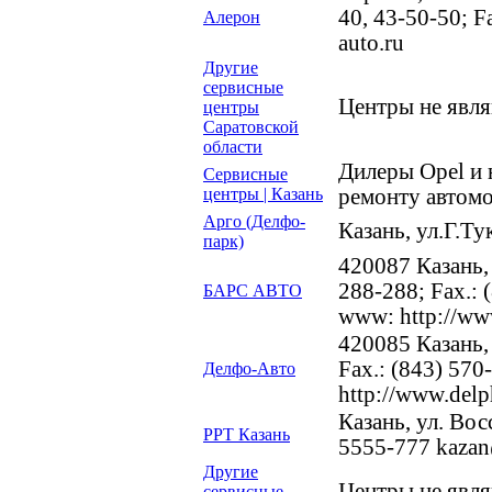
40, 43-50-50; F
Алерон
auto.ru
Другие
сервисные
Центры не явл
центры
Саратовской
области
Дилеры Opel и
Сервисные
центры | Казань
ремонту автомо
Арго (Делфо-
Казань, ул.Г.Ту
парк)
420087 Казань, 
288-288; Fax.: 
БАРС АВТО
www: http://www
420085 Казань, 
Fax.: (843) 570
Делфо-Авто
http://www.delp
Казань, ул. Вос
РРТ Казань
5555-777 kazan@
Другие
Центры не явл
сервисные