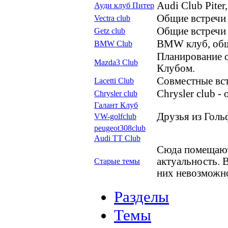
Audi Club Piter
Ауди клуб Питер
Общие встречи 
Vectra club
Общие встречи 
Getz club
BMW клуб, общ
BMW Club
Планирование о
Mazda3 Club
Клубом.
Совместные вст
Lacetti Club
Сhrysler club -
Сhrysler club
Галант Клуб
Друзья из Голь
VW-golfclub
peugeot308club
Audi TT Club
Сюда помещают
актуальность. 
Старые темы
них невозможн
Разделы
Темы