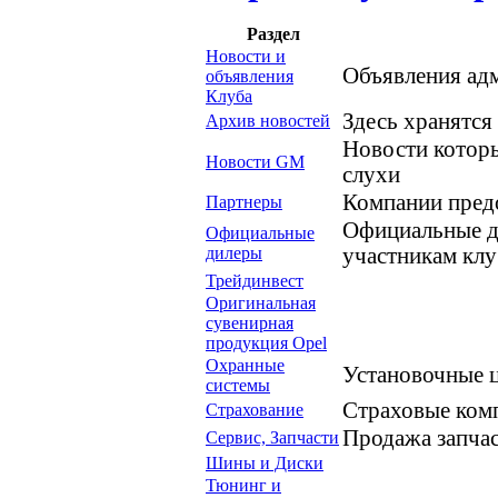
Раздел
Новости и
Объявления ад
объявления
Клуба
Здесь хранятся
Архив новостей
Новости которы
Новости GM
слухи
Компании пред
Партнеры
Официальные д
Официальные
дилеры
участникам клу
Трейдинвест
Оригинальная
сувенирная
продукция Opel
Охранные
Установочные 
системы
Страховые комп
Страхование
Продажа запчас
Сервис, Запчасти
Шины и Диски
Тюнинг и