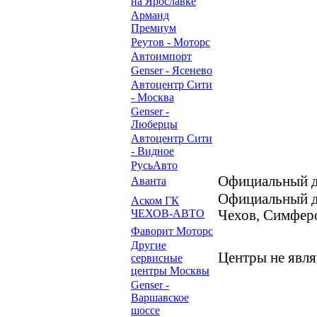
на Ярославке
Арманд
Премиум
Реутов - Моторс
Автоимпорт
Genser - Ясенево
Автоцентр Сити
- Москва
Genser -
Люберцы
Автоцентр Сити
- Видное
РусьАвто
Официальный д
Аванта
Официальный 
Аском ГК
ЧЕХОВ-АВТО
Чехов, Симферо
Фаворит Моторс
Другие
Центры не явл
сервисные
центры Москвы
Genser -
Варшавское
шоссе