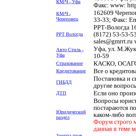
КМ/Ч - Уфа
Факс: www: htt
162609 Черепов
КМ/Ч -
Череповец
33-33; Факс: E
РРТ-Вологда 16
(8172) 53-53-53
РРТ Вологда
sales@gmrrt.ru 
Уфа, ул. М.Жуко
Авто Стиль -
Уфа
10-59
КАСКО, ОСАГО 
Страхование
Все о кредитов
Кредитование
Постановка и с
ГИБДД
другие вопрос
Если оно прои
ДТП
Вопросы юрист
постараются по
Юридический
каком-либо воп
раздел
Форум строго м
данная в теме 
Защита прав