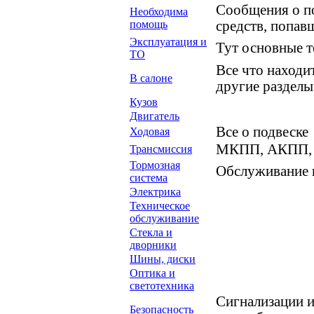
Сообщения о п
Необходима
помощь
средств, попа
Эксплуатация и
Тут основные т
ТО
Все что находит
В салоне
другие раздел
Кузов
Двигатель
Все о подвеске
Ходовая
МКПП, АКПП, 
Трансмиссия
Тормозная
Обслуживание 
система
Электрика
Техническое
обслуживание
Стекла и
дворники
Шины, диски
Оптика и
светотехника
Сигнализации и
Безопасность