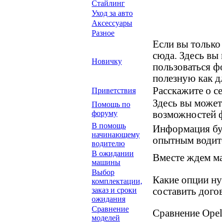
Стайлинг
Уход за авто
Аксессуары
Разное
Если вы только
сюда. Здесь вы 
Новичку
пользоваться 
полезную как д
Расскажите о с
Приветствия
Здесь вы может
Помощь по
форуму
возможностей 
В помощь
Информация буд
начинающему
опытным водит
водителю
В ожидании
Вместе ждем ма
машины
Выбор
Какие опции ну
комплектации,
заказ и сроки
составить дого
ожидания
Сравнение
Сравнение Opel
моделей