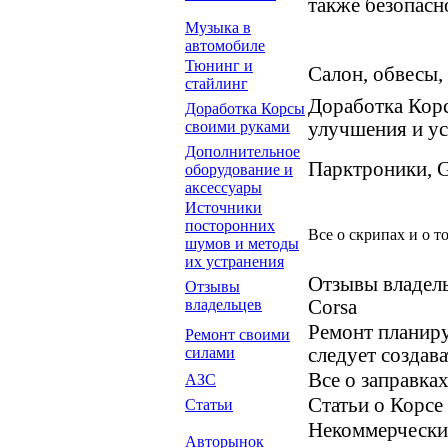
также безопасн
Музыка в
автомобиле
Тюнинг и
Салон, обвесы,
стайлинг
Доработка Корс
Доработка Корсы
своими руками
улучшения и ус
Дополнительное
Парктроники, G
оборудование и
аксессуары
Источники
посторонних
Все о скрипах и о то
шумов и методы
их устранения
Отзывы владель
Отзывы
владельцев
Corsa
Ремонт планир
Ремонт своими
силами
следует создава
Все о заправках
АЗС
Статьи о Корсе
Статьи
Некоммерческие
Авторынок