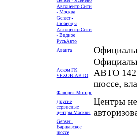
Genser - Ясенево
Автоцентр Сити
- Москва
Genser -
Люберцы
Автоцентр Сити
- Видное
РусьАвто
Официальн
Аванта
Официаль
Аском ГК
АВТО 1423
ЧЕХОВ-АВТО
шоссе, вл
Фаворит Моторс
Центры н
Другие
сервисные
авторизов
центры Москвы
Genser -
Варшавское
шоссе