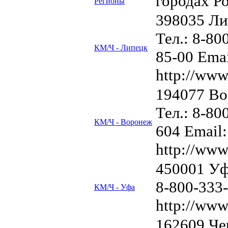
городах Р
Регионы
398035 Ли
Тел.: 8-80
КМ/Ч - Липецк
85-00 Ema
http://www
194077 Во
Тел.: 8-80
КМ/Ч - Воронеж
604 Email
http://www
450001 Уфа
8-800-333
КМ/Ч - Уфа
http://www
162609 Че