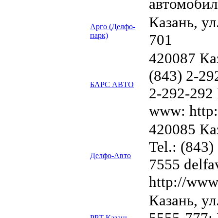
автомобил
Казань, ул.
Арго (Делфо-
парк)
701
420087 Каз
(843) 2-29
БАРС АВТО
2-292-292 
www: http:
420085 Ка
Tel.: (843)
Делфо-Авто
7555 delfa
http://www
Казань, ул
5555-777; 
РРТ Казань