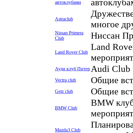
автоклуба
автоклубами
Дружестве
Astraclub
многое др
Nissan Primera
Ниссан Пр
Club
Land Rove
Land Rover Club
мероприят
Audi Club 
Ауди клуб Питер
Общие вст
Vectra club
Общие вст
Getz club
BMW клуб
BMW Club
мероприя
Планирова
Mazda3 Club