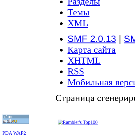
Разделы
Темы
XML
SMF 2.0.13
|
SM
Карта сайта
XHTML
RSS
Мобильная верс
Страница сгенериро
PDA
|
WAP2