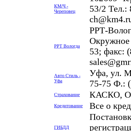
КМ/Ч -
53/2 Тел.:
Череповец
ch@km4.ru
РРТ-Волог
Окружное ш
РРТ Вологда
53; факс: 
sales@gmrr
Уфа, ул. М
Авто Стиль -
Уфа
75-75 Ф.: 
КАСКО, О
Страхование
Все о кре
Кредитование
Постановк
регистрац
ГИБДД