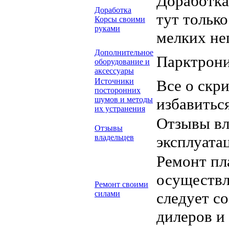
Доработка
Доработка
тут тольк
Корсы своими
руками
мелких не
Дополнительное
Парктрони
оборудование и
аксессуары
Источники
Все о скри
посторонних
шумов и методы
избавиться
их устранения
Отзывы вл
Отзывы
владельцев
эксплуата
Ремонт пл
осуществл
Ремонт своими
силами
следует со
дилеров и