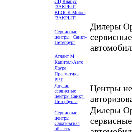
СЦ Кларус
[ЗАКРЫТ]
BLOCK Motors
[ЗАКРЫТ]
Дилеры Op
Сервисные
сервисные
центры | Санкт-
Петербург
автомобил
Атлант М
Капитал-Авто
Лаура
Прагматика
РРТ
Другие
Центры н
сервисные
центры Санкт-
авторизов
Петербурга
Дилеры Op
Сервисные
центры |
сервисные
Саратовская
область
автомобил