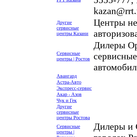
kazan@rrt.r
Центры н
Другие
сервисные
авторизов
центры Казани
Дилеры Op
Сервисные
сервисные
центры | Ростов
автомобил
Авангард
Астра-Авто
Экспресс-сервис
Акар - Азов
Чук и Гек
Другие
сервисные
центры Ростова
Дилеры и 
Сервисные
центры |