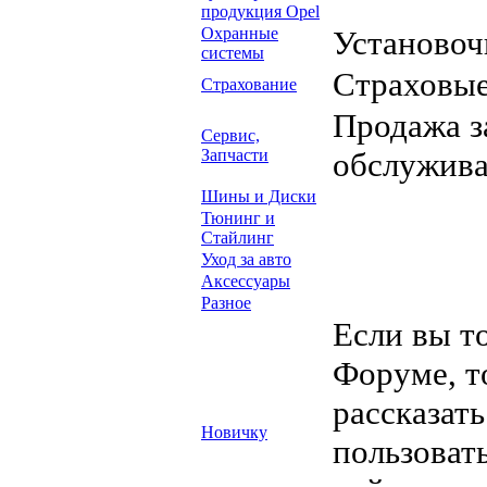
продукция Opel
Охранные
Установоч
системы
Страховые
Страхование
Продажа з
Сервис,
Запчасти
обслужив
Шины и Диски
Тюнинг и
Стайлинг
Уход за авто
Аксессуары
Разное
Если вы т
Форуме, т
рассказать
Новичку
пользоват