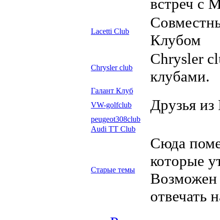
встреч с 
Совместны
Lacetti Club
Клубом
Сhrysler c
Сhrysler club
клубами.
Галант Клуб
Друзья из
VW-golfclub
peugeot308club
Audi TT Club
Сюда пом
которые у
Старые темы
Возможен 
отвечать 