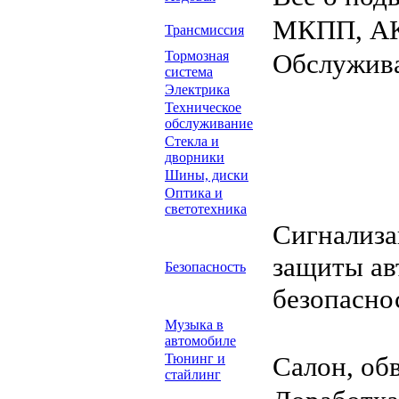
МКПП, АК
Трансмиссия
Тормозная
Обслужива
система
Электрика
Техническое
обслуживание
Стекла и
дворники
Шины, диски
Оптика и
светотехника
Сигнализа
защиты ав
Безопасность
безопасно
Музыка в
автомобиле
Тюнинг и
Салон, об
стайлинг