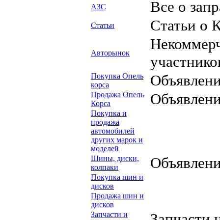
Все о запр
АЗС
Статьи о 
Статьи
Некоммерч
Авторынок
участнико
Покупка Опель
Объявлени
корса
Продажа Опель
Объявлени
Корса
Покупка и
продажа
автомобилей
других марок и
моделей
Шины, диски,
Объявлени
колпаки
Покупка шин и
дисков
Продажа шин и
дисков
Запчасти и
Запчасти 