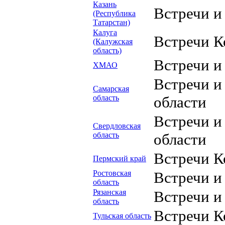
Казань
Встречи и
(Республика
Татарстан)
Калуга
Встречи К
(Калужская
область)
Встречи 
ХМАО
Встречи и
Самарская
область
области
Встречи и
Свердловская
область
области
Встречи К
Пермский край
Ростовская
Встречи и
область
Рязанская
Встречи и
область
Встречи К
Тульская область