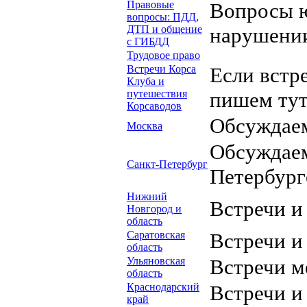
Правовые
Вопросы ю
вопросы: ПДД,
ДТП и общение
нарушени
с ГИБДД
Трудовое право
Встречи Корса
Если встре
Клуба и
путешествия
пишем тут
Корсаводов
Обсуждаем
Москва
Обсуждаем
Санкт-Петербург
Петербург
Нижний
Встречи и
Новгород и
область
Саратовская
Встречи и
область
Ульяновская
Встречи м
область
Краснодарский
Встречи и
край