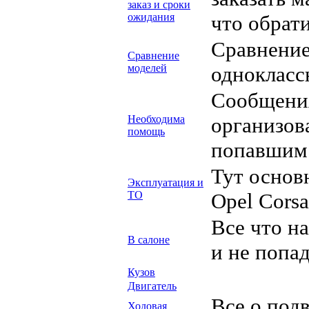
заказ и сроки
ожидания
что обрат
Сравнение
Сравнение
моделей
однокласс
Сообщени
Необходима
организов
помощь
попавшим 
Тут основ
Эксплуатация и
ТО
Opel Corsa
Все что н
В салоне
и не попа
Кузов
Двигатель
Все о под
Ходовая