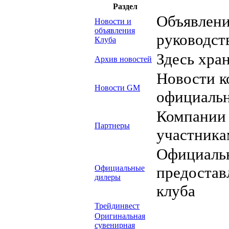
Раздел
Объявлени
Новости и
объявления
руководст
Клуба
Здесь хра
Архив новостей
Новости к
Новости GM
официальн
Компании
Партнеры
участника
Официаль
Официальные
предостав
дилеры
клуба
Трейдинвест
Оригинальная
сувенирная