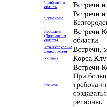
Челябинская
Встречи и
область
Встречи и
Черноземье
Белгородс
Встречи К
Ярославль
(Ярославская
области
область)
Уфа (Республика
Встречи, 
Башкортостан)
Корса Клу
Украина
Встречи К
При больш
требовани
Регионы
создавать
регионы.