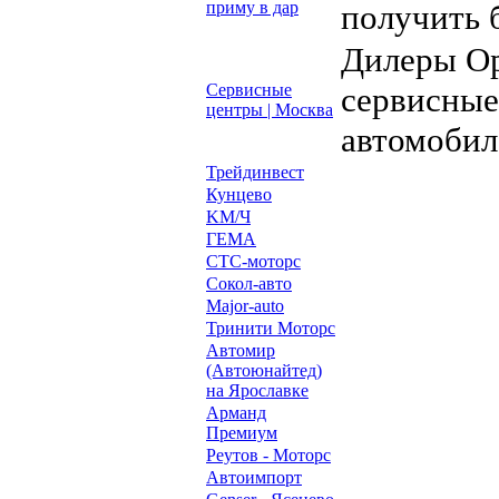
приму в дар
получить 
Дилеры Op
Сервисные
сервисные
центры | Москва
автомобил
Трейдинвест
Кунцево
KM/Ч
ГЕМА
СТС-моторс
Сокол-авто
Major-auto
Тринити Моторс
Автомир
(Автоюнайтед)
на Ярославке
Арманд
Премиум
Реутов - Моторс
Автоимпорт