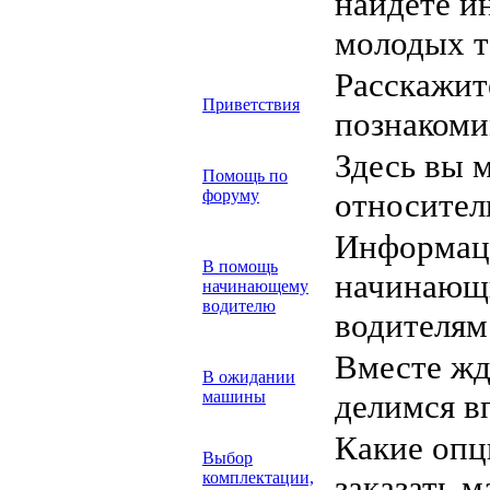
найдете и
молодых т
Расскажите
Приветствия
познакоми
Здесь вы 
Помощь по
форуму
относител
Информаци
В помощь
начинающ
начинающему
водителю
водителям
Вместе жд
В ожидании
машины
делимся в
Какие опц
Выбор
комплектации,
заказать м