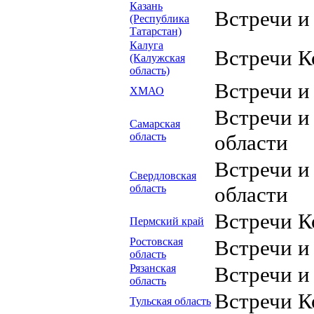
Казань
Встречи и
(Республика
Татарстан)
Калуга
Встречи К
(Калужская
область)
Встречи 
ХМАО
Встречи и
Самарская
область
области
Встречи и
Свердловская
область
области
Встречи К
Пермский край
Ростовская
Встречи и
область
Рязанская
Встречи и
область
Встречи К
Тульская область