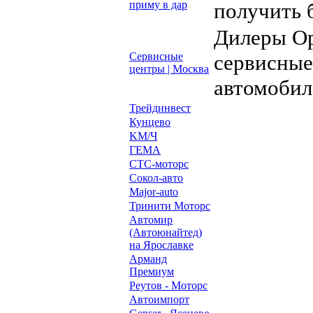
приму в дар
получить 
Дилеры Op
Сервисные
сервисные
центры | Москва
автомобил
Трейдинвест
Кунцево
KM/Ч
ГЕМА
СТС-моторс
Сокол-авто
Major-auto
Тринити Моторс
Автомир
(Автоюнайтед)
на Ярославке
Арманд
Премиум
Реутов - Моторс
Автоимпорт