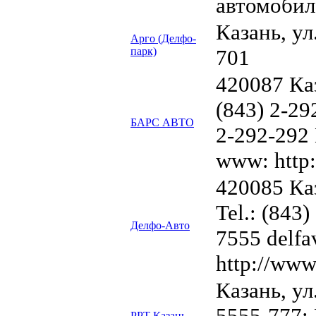
автомобил
Казань, ул.
Арго (Делфо-
парк)
701
420087 Каз
(843) 2-29
БАРС АВТО
2-292-292 
www: http:
420085 Ка
Tel.: (843)
Делфо-Авто
7555 delfa
http://www
Казань, ул
5555-777; 
РРТ Казань