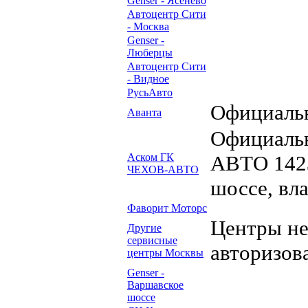
Genser - Ясенево
Автоцентр Сити
- Москва
Genser -
Люберцы
Автоцентр Сити
- Видное
РусьАвто
Официальн
Аванта
Официаль
Аском ГК
АВТО 1423
ЧЕХОВ-АВТО
шоссе, вл
Фаворит Моторс
Центры н
Другие
сервисные
авторизов
центры Москвы
Genser -
Варшавское
шоссе