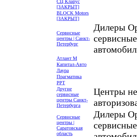
СЦ Кларус
[ЗАКРЫТ]
BLOCK Motors
[ЗАКРЫТ]
Дилеры Op
Сервисные
сервисные
центры | Санкт-
Петербург
автомобил
Атлант М
Капитал-Авто
Лаура
Прагматика
РРТ
Другие
Центры н
сервисные
центры Санкт-
авторизов
Петербурга
Дилеры Op
Сервисные
центры |
сервисные
Саратовская
область
автомобил