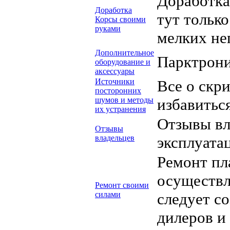
Доработка
Доработка
тут тольк
Корсы своими
руками
мелких не
Дополнительное
Парктрони
оборудование и
аксессуары
Источники
Все о скри
посторонних
шумов и методы
избавиться
их устранения
Отзывы вл
Отзывы
владельцев
эксплуата
Ремонт пл
осуществл
Ремонт своими
силами
следует со
дилеров и