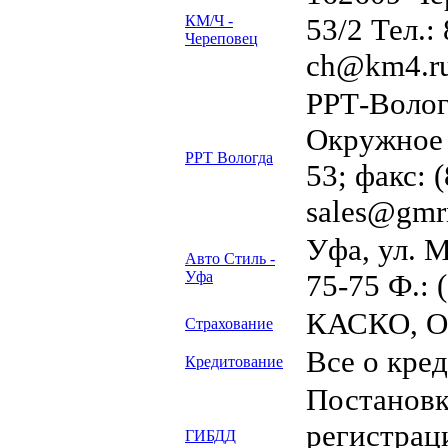
КМ/Ч -
53/2 Тел.:
Череповец
ch@km4.ru
РРТ-Волог
Окружное ш
РРТ Вологда
53; факс: 
sales@gmrr
Уфа, ул. М
Авто Стиль -
Уфа
75-75 Ф.: 
КАСКО, О
Страхование
Все о кре
Кредитование
Постановк
регистрац
ГИБДД