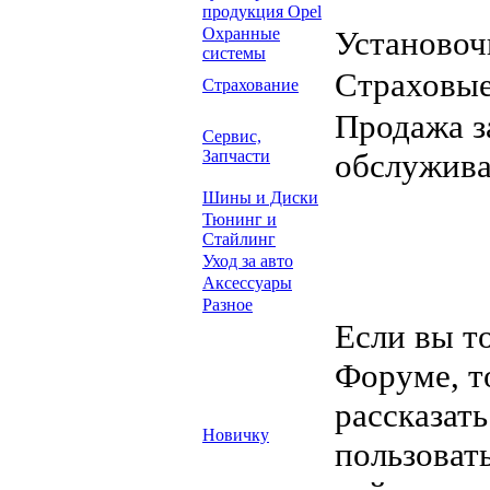
продукция Opel
Охранные
Установоч
системы
Страховые
Страхование
Продажа з
Сервис,
Запчасти
обслужив
Шины и Диски
Тюнинг и
Стайлинг
Уход за авто
Аксессуары
Разное
Если вы т
Форуме, т
рассказать
Новичку
пользоват