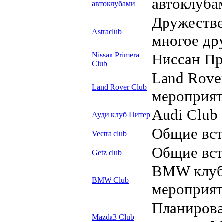
автоклуба
автоклубами
Дружестве
Astraclub
многое др
Nissan Primera
Ниссан Пр
Club
Land Rove
Land Rover Club
мероприят
Audi Club 
Ауди клуб Питер
Общие вст
Vectra club
Общие вст
Getz club
BMW клуб
BMW Club
мероприя
Планирова
Mazda3 Club