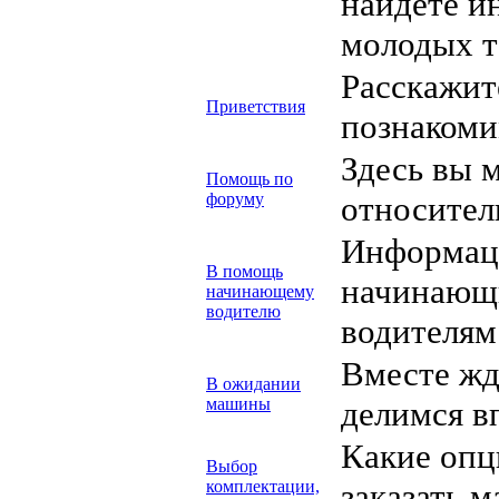
найдете и
молодых т
Расскажите
Приветствия
познакоми
Здесь вы 
Помощь по
форуму
относител
Информаци
В помощь
начинающ
начинающему
водителю
водителям
Вместе жд
В ожидании
машины
делимся в
Какие опц
Выбор
комплектации,
заказать м