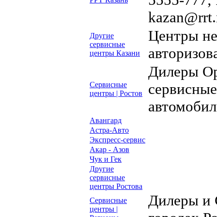
kazan@rrt.r
Центры н
Другие
сервисные
авторизов
центры Казани
Дилеры Op
Сервисные
сервисные
центры | Ростов
автомобил
Авангард
Астра-Авто
Экспресс-сервис
Акар - Азов
Чук и Гек
Другие
сервисные
центры Ростова
Дилеры и 
Сервисные
центры |