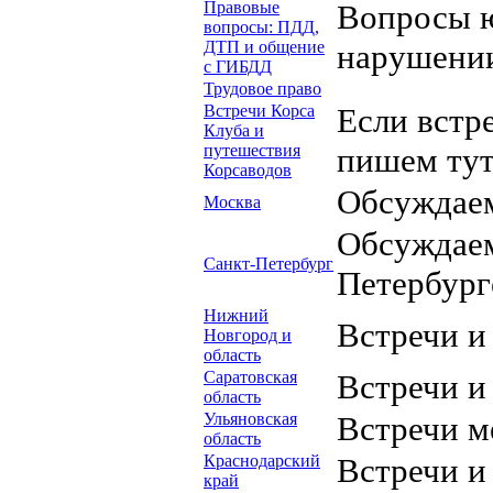
Правовые
Вопросы ю
вопросы: ПДД,
ДТП и общение
нарушени
с ГИБДД
Трудовое право
Встречи Корса
Если встре
Клуба и
путешествия
пишем тут
Корсаводов
Обсуждаем
Москва
Обсуждаем
Санкт-Петербург
Петербург
Нижний
Встречи и
Новгород и
область
Саратовская
Встречи и
область
Ульяновская
Встречи м
область
Краснодарский
Встречи и
край