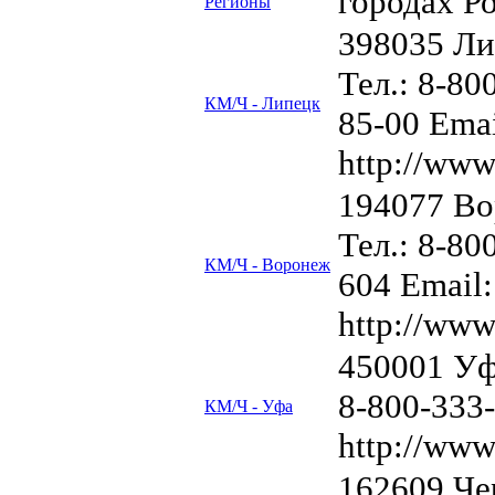
городах Р
Регионы
398035 Ли
Тел.: 8-80
КМ/Ч - Липецк
85-00 Ema
http://www
194077 Во
Тел.: 8-80
КМ/Ч - Воронеж
604 Email
http://www
450001 Уфа
8-800-333
КМ/Ч - Уфа
http://www
162609 Че