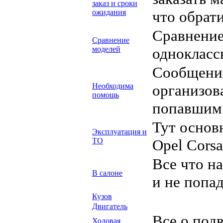
заказ и сроки
ожидания
что обрат
Сравнение
Сравнение
моделей
однокласс
Сообщени
Необходима
организов
помощь
попавшим 
Тут основ
Эксплуатация и
ТО
Opel Corsa
Все что н
В салоне
и не попа
Кузов
Двигатель
Все о под
Ходовая