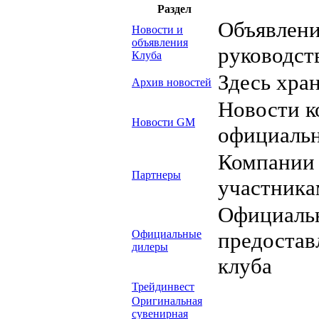
Раздел
Объявлени
Новости и
объявления
руководст
Клуба
Здесь хра
Архив новостей
Новости к
Новости GM
официальн
Компании
Партнеры
участника
Официаль
Официальные
предостав
дилеры
клуба
Трейдинвест
Оригинальная
сувенирная