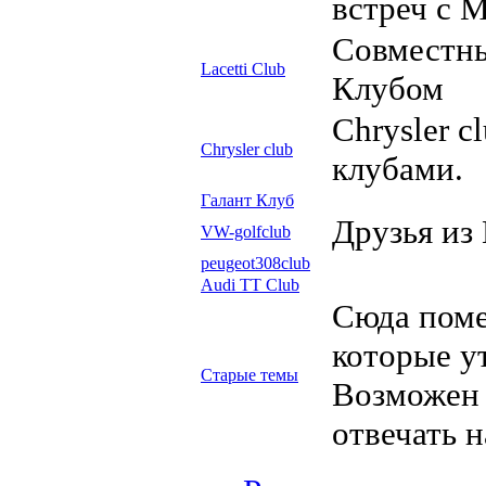
встреч с 
Совместны
Lacetti Club
Клубом
Сhrysler c
Сhrysler club
клубами.
Галант Клуб
Друзья из
VW-golfclub
peugeot308club
Audi TT Club
Сюда пом
которые у
Старые темы
Возможен 
отвечать 