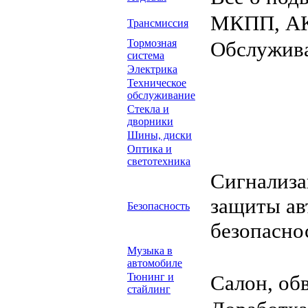
МКПП, АК
Трансмиссия
Тормозная
Обслужива
система
Электрика
Техническое
обслуживание
Стекла и
дворники
Шины, диски
Оптика и
светотехника
Сигнализа
защиты ав
Безопасность
безопасно
Музыка в
автомобиле
Тюнинг и
Салон, об
стайлинг