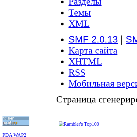
Разделы
Темы
XML
SMF 2.0.13
|
SM
Карта сайта
XHTML
RSS
Мобильная верс
Страница сгенериро
PDA
|
WAP2