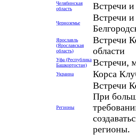
Челябинская
Встречи и
область
Встречи и
Черноземье
Белгородс
Встречи К
Ярославль
(Ярославская
области
область)
Уфа (Республика
Встречи, 
Башкортостан)
Корса Клу
Украина
Встречи К
При больш
требовани
Регионы
создавать
регионы.