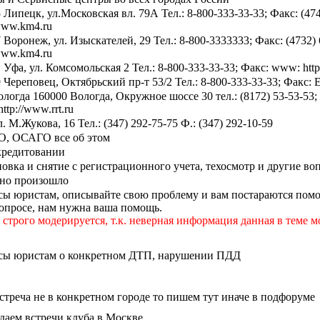
 Липецк, ул.Московская вл. 79А Тел.: 8-800-333-33-33; Факс: (47
/www.km4.ru
 Воронеж, ул. Изыскателей, 29 Тел.: 8-800-3333333; Факс: (4732
/www.km4.ru
 Уфа, ул. Комсомольская 2 Тел.: 8-800-333-33-33; Факс: www: htt
 Череповец, Октябрьский пр-т 53/2 Тел.: 8-800-333-33-33; Факс:
логда 160000 Вологда, Окружное шоссе 30 тел.: (8172) 53-53-53; ф
ttp://www.rrt.ru
л. М.Жукова, 16 Тел.: (347) 292-75-75 Ф.: (347) 292-10-59
, ОСАГО все об этом
кредитовании
овка и снятие с регистрационного учета, техосмотр и другие в
оно произошло
ы юристам, описывайте свою проблему и вам постараются помоч
опросе, нам нужна ваша помощь.
строго модерируется, т.к. неверная информация данная в теме м
сы юристам о конкретном ДТП, нарушении ПДД
стреча не в конкретном городе то пишем тут иначе в подфоруме
аем встречи клуба в Москве