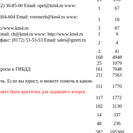
42) 30-85-00 Email: opel@km4.ru www:
1
67
) 604-604 Email: voronezh@km4.ru www:
1
10
p://www.km4.ru
3
87
 Email: ch@km4.ru www: http://www.km4.ru
1
9
акс: (8172) 53-53-53 Email: sales@gmrrt.ru
2
4
2
41
168
4948
25
1079
опросы к ГИБДД
161
7048
211
7563
ь. Если вы юрист, и можете помочь в каком-
111
1770
ожет быть критична для задавшего вопрос.
117
1772
102
3130
14
337
48
236
582
195369