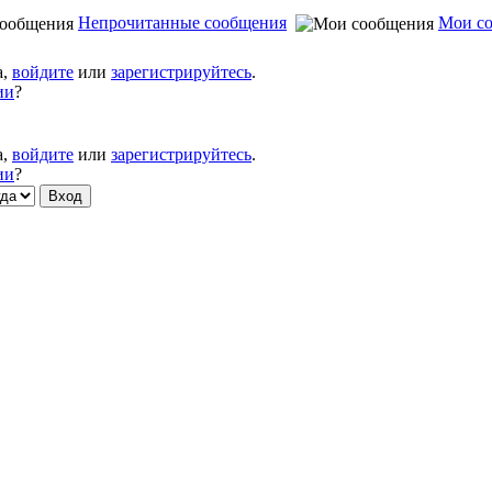
Непрочитанные сообщения
Мои с
а,
войдите
или
зарегистрируйтесь
.
ии
?
а,
войдите
или
зарегистрируйтесь
.
ии
?