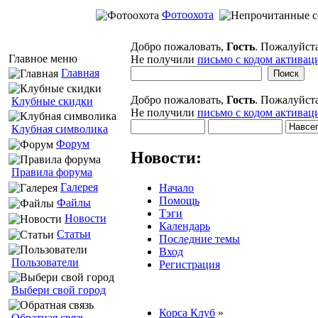
Фотоохота
Добро пожаловать,
Гость
. Пожалуйст
Главное меню
Не получили
письмо с кодом активац
Главная
Добро пожаловать,
Гость
. Пожалуйст
Клубные скидки
Не получили
письмо с кодом активац
Клубная символика
Форум
Новости:
Правила форума
Галерея
Начало
Помощь
Файлы
Тэги
Новости
Календарь
Статьи
Последние темы
Вход
Пользователи
Регистрация
Выбери свой город
Корса Клуб
»
Обратная связь