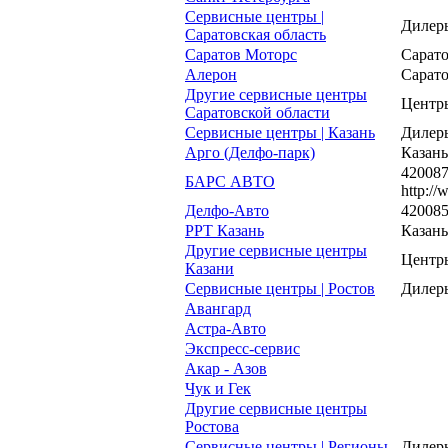
Сервисные центры |
Дилеры
Саратовская область
Саратов Моторс
Саратов
Алерон
Саратов
Другие сервисные центры
Центр
Саратовской области
Сервисные центры | Казань
Дилеры
Арго (Делфо-парк)
Казань,
420087
БАРС АВТО
http://
Делфо-Авто
420085 
РРТ Казань
Казань,
Другие сервисные центры
Центр
Казани
Сервисные центры | Ростов
Дилеры
Авангард
Астра-Авто
Экспресс-сервис
Акар - Азов
Чук и Гек
Другие сервисные центры
Ростова
Сервисные центры | Регионы
Дилеры