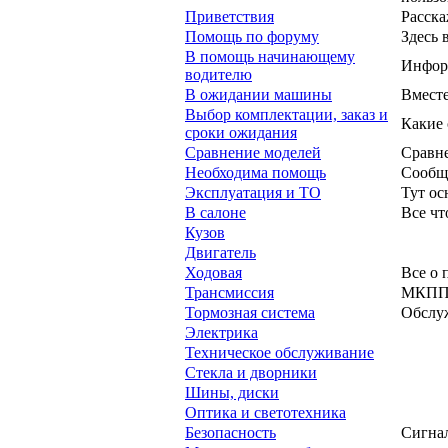
Приветствия
Расска
Помощь по форуму
Здесь 
В помощь начинающему
Информ
водителю
В ожидании машины
Вместе
Выбор комплектации, заказ и
Какие 
сроки ожидания
Сравнение моделей
Сравне
Необходима помощь
Сообще
Эксплуатация и ТО
Тут ос
В салоне
Все чт
Кузов
Двигатель
Ходовая
Все о 
Трансмиссия
МКПП,
Тормозная система
Обслу
Электрика
Техническое обслуживание
Стекла и дворники
Шины, диски
Оптика и светотехника
Безопасность
Сигнал