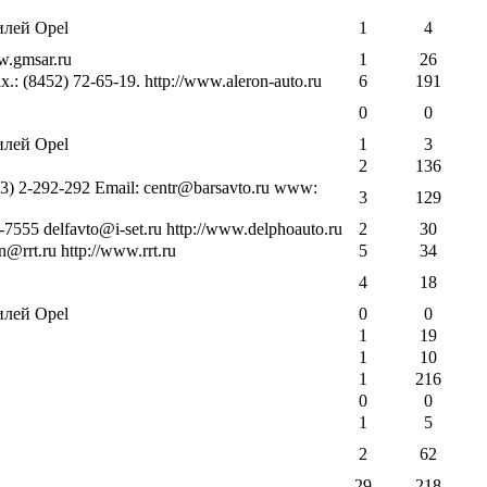
илей Opel
1
4
w.gmsar.ru
1
26
.: (8452) 72-65-19. http://www.aleron-auto.ru
6
191
0
0
илей Opel
1
3
2
136
843) 2-292-292 Email: centr@barsavto.ru www:
3
129
-7555 delfavto@i-set.ru http://www.delphoauto.ru
2
30
@rrt.ru http://www.rrt.ru
5
34
4
18
илей Opel
0
0
1
19
1
10
1
216
0
0
1
5
2
62
29
218