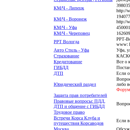
398035
КМ/Ч - Липецк
http:/
194077
КМ/Ч - Воронеж
http:/
КМ/Ч - Уфа
450001
КМ/Ч - Череповец
162609
РРТ-Во
РРТ Вологда
www: h
Авто Стиль - Уфа
Уфа, у
Страхование
КАСКО
Кредитование
Все о 
ГИБДД
Постан
ДТП
Если 
Вопрос
Юридический раздел
либо в
Форум 
Защита прав потребителей
Правовые вопросы: ПДД,
Вопро
ДТП и общение с ГИБДД
Трудовое право
Встречи Корса Клуба и
Если в
путешествия Корсаводов
Москва
Обсужд