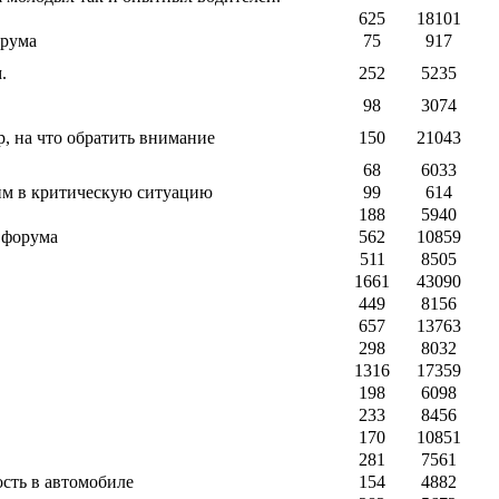
625
18101
орума
75
917
.
252
5235
98
3074
р, на что обратить внимание
150
21043
68
6033
им в критическую ситуацию
99
614
188
5940
ы форума
562
10859
511
8505
1661
43090
449
8156
657
13763
298
8032
1316
17359
198
6098
233
8456
170
10851
281
7561
сть в автомобиле
154
4882