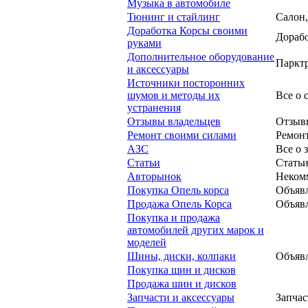
Музыка в автомобиле
Тюнинг и стайлинг
Салон,
Доработка Корсы своими
Дорабо
руками
Дополнительное оборудование
Парктр
и аксессуары
Источники посторонних
шумов и методы их
Все о 
устранения
Отзывы владельцев
Отзывы
Ремонт своими силами
Ремонт
АЗС
Все о 
Статьи
Статьи
Авторынок
Некомм
Покупка Опель корса
Объявл
Продажа Опель Корса
Объявл
Покупка и продажа
автомобилей других марок и
моделей
Шины, диски, колпаки
Объявл
Покупка шин и дисков
Продажа шин и дисков
Запчасти и аксессуары
Запчас