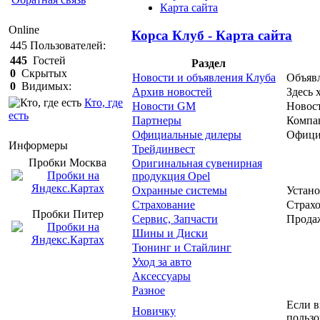
Карта сайта
Online
Корса Клуб - Карта сайта
445
Пользователей:
445
Гостей
Раздел
0
Скрытых
Новости и объявления Клуба
Объявл
0
Видимых:
Архив новостей
Здесь 
Кто, где
Новости GM
Новост
есть
Партнеры
Компа
Официальные дилеры
Офици
Информеры
Трейдинвест
Пробки Mосква
Оригинальная сувенирная
продукция Opel
Охранные системы
Устан
Страхование
Страхо
Пробки Питер
Сервис, Запчасти
Продаж
Шины и Диски
Тюнинг и Стайлинг
Уход за авто
Аксессуары
Разное
Если в
Новичку
пользо