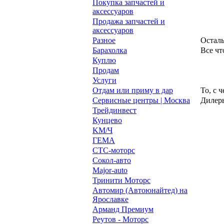
Покупка запчастей и
аксессуаров
Продажа запчастей и
аксессуаров
Разное
Осталь
Барахолка
Все чт
Куплю
Продам
Услуги
Отдам или приму в дар
То, с 
Сервисные центры | Москва
Дилеры
Трейдинвест
Кунцево
KM/Ч
ГЕМА
СТС-моторс
Сокол-авто
Major-auto
Тринити Моторс
Автомир (Автоюнайтед) на
Ярославке
Арманд Премиум
Реутов - Моторс