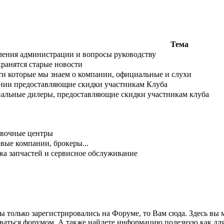
Тема
ения администрации и вопросы руководству
хранятся старые новости
и которые мы знаем о компании, официальные и слухи
нии предоставляющие скидки участникам Клуба
альные дилеры, предоставляющие скидки участникам клуба
овочные центры
вые компании, брокеры...
а запчастей и сервисное обслуживание
ы только зарегистрировались на Форуме, то Вам сюда. Здесь вы мо
ваться форумом. А также найдете информацию полезную как дл