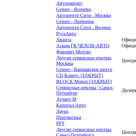
Автоимпорт
Genser - Ясенево
Автоцентр Сити - Москва
Genser - Люберцы
Автоцентр Сити - Видное
РусьАвто
Аванта
Офици
Аском ГК ЧЕХОВ-АВТО
Офици
Фаворит Моторс
Другие сервисные центры
Центр
Москвы
Genser - Варшавское шоссе
СЦ Кларус [ЗАКРЫТ]
BLOCK Motors [ЗАКРЫТ]
Сервисные центры | Санкт-
Дилеры
Петербург
Атлант М
Капитал-Авто
Лаура
Прагматика
РРТ
Другие сервисные центры
Центр
Санкт-Петербурга