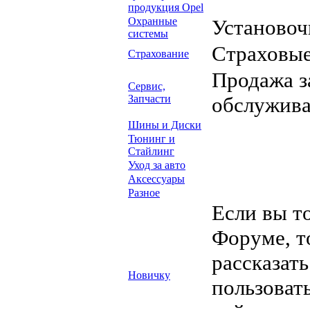
продукция Opel
Охранные
Установоч
системы
Страховые
Страхование
Продажа з
Сервис,
Запчасти
обслужив
Шины и Диски
Тюнинг и
Стайлинг
Уход за авто
Аксессуары
Разное
Если вы т
Форуме, т
рассказать
Новичку
пользоват