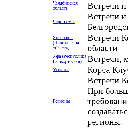
Челябинская
Встречи и
область
Встречи и
Черноземье
Белгородс
Встречи К
Ярославль
(Ярославская
области
область)
Уфа (Республика
Встречи, 
Башкортостан)
Корса Клу
Украина
Встречи К
При больш
требовани
Регионы
создавать
регионы.