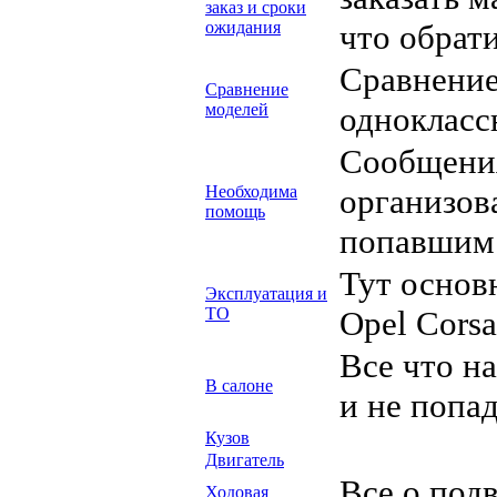
заказ и сроки
ожидания
что обрат
Сравнение
Сравнение
моделей
однокласс
Сообщени
Необходима
организов
помощь
попавшим 
Тут основ
Эксплуатация и
ТО
Opel Corsa
Все что н
В салоне
и не попа
Кузов
Двигатель
Все о под
Ходовая