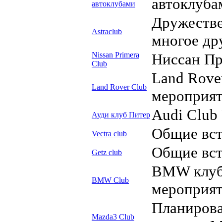
автоклуба
автоклубами
Дружестве
Astraclub
многое др
Nissan Primera
Ниссан Пр
Club
Land Rove
Land Rover Club
мероприят
Audi Club 
Ауди клуб Питер
Общие вст
Vectra club
Общие вст
Getz club
BMW клуб
BMW Club
мероприя
Планирова
Mazda3 Club