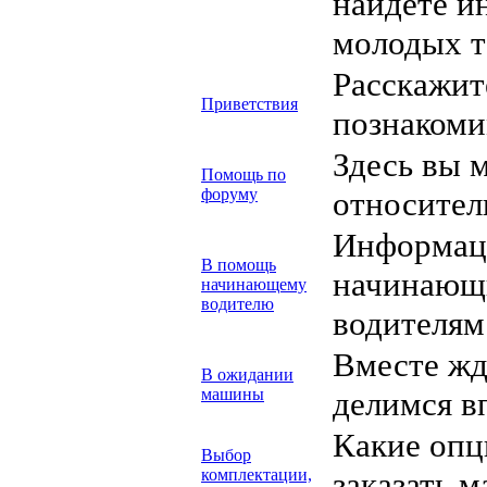
найдете и
молодых т
Расскажите
Приветствия
познакоми
Здесь вы 
Помощь по
форуму
относител
Информаци
В помощь
начинающ
начинающему
водителю
водителям
Вместе жд
В ожидании
машины
делимся в
Какие опц
Выбор
комплектации,
заказать м