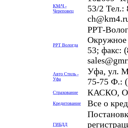
КМ/Ч -
53/2 Тел.:
Череповец
ch@km4.ru
РРТ-Волог
Окружное ш
РРТ Вологда
53; факс: 
sales@gmrr
Уфа, ул. М
Авто Стиль -
Уфа
75-75 Ф.: 
КАСКО, О
Страхование
Все о кре
Кредитование
Постановк
регистрац
ГИБДД