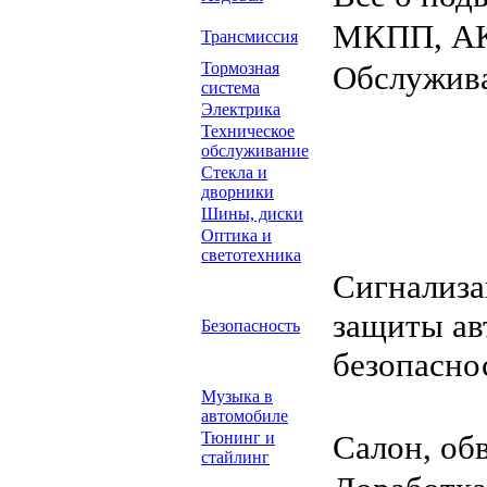
МКПП, АК
Трансмиссия
Тормозная
Обслужива
система
Электрика
Техническое
обслуживание
Стекла и
дворники
Шины, диски
Оптика и
светотехника
Сигнализа
защиты ав
Безопасность
безопасно
Музыка в
автомобиле
Тюнинг и
Салон, об
стайлинг