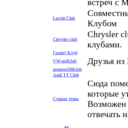
встреч с 
Совместны
Lacetti Club
Клубом
Сhrysler c
Сhrysler club
клубами.
Галант Клуб
Друзья из
VW-golfclub
peugeot308club
Audi TT Club
Сюда пом
которые у
Старые темы
Возможен 
отвечать 