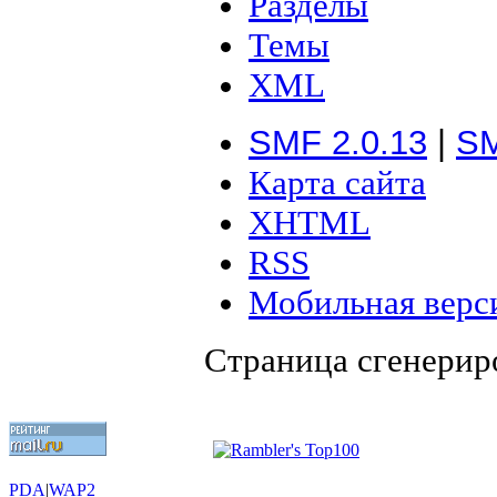
Разделы
Темы
XML
SMF 2.0.13
|
SM
Карта сайта
XHTML
RSS
Мобильная верс
Страница сгенериро
PDA
|
WAP2