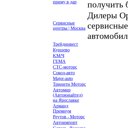
приму в дар
получить 
Дилеры Op
Сервисные
сервисные
центры | Москва
автомобил
Трейдинвест
Кунцево
KM/Ч
ГЕМА
СТС-моторс
Сокол-авто
Major-auto
Тринити Моторс
Автомир
(Автоюнайтед)
на Ярославке
Арманд
Премиум
Реутов - Моторс
Автоимпорт