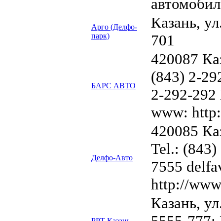
автомобил
Казань, ул.
Арго (Делфо-
парк)
701
420087 Каз
(843) 2-29
БАРС АВТО
2-292-292 
www: http:
420085 Ка
Tel.: (843)
Делфо-Авто
7555 delfa
http://www
Казань, ул
5555-777; 
РРТ Казань