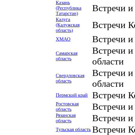
Казань
Встречи и
(Республика
Татарстан)
Калуга
Встречи К
(Калужская
область)
Встречи 
ХМАО
Встречи и
Самарская
область
области
Встречи и
Свердловская
область
области
Встречи К
Пермский край
Ростовская
Встречи и
область
Рязанская
Встречи и
область
Встречи К
Тульская область