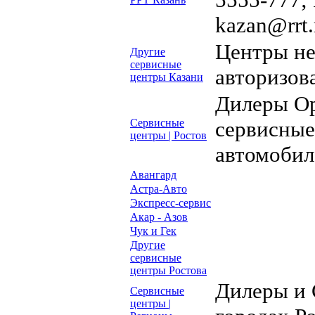
kazan@rrt.r
Центры н
Другие
сервисные
авторизов
центры Казани
Дилеры Op
Сервисные
сервисные
центры | Ростов
автомобил
Авангард
Астра-Авто
Экспресс-сервис
Акар - Азов
Чук и Гек
Другие
сервисные
центры Ростова
Дилеры и 
Сервисные
центры |