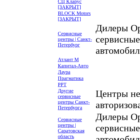
СЦ Кларус
[ЗАКРЫТ]
BLOCK Motors
[ЗАКРЫТ]
Дилеры Op
Сервисные
сервисные
центры | Санкт-
Петербург
автомобил
Атлант М
Капитал-Авто
Лаура
Прагматика
РРТ
Другие
Центры н
сервисные
центры Санкт-
авторизов
Петербурга
Дилеры Op
Сервисные
центры |
сервисные
Саратовская
область
автомобил