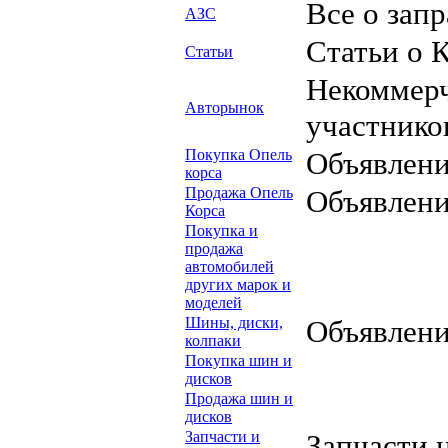
Все о запр
АЗС
Статьи о 
Статьи
Некоммерч
Авторынок
участнико
Покупка Опель
Объявлени
корса
Продажа Опель
Объявлени
Корса
Покупка и
продажа
автомобилей
других марок и
моделей
Шины, диски,
Объявлени
колпаки
Покупка шин и
дисков
Продажа шин и
дисков
Запчасти и
Запчасти 