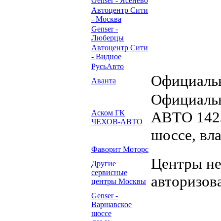
Genser - Ясенево
Автоцентр Сити
- Москва
Genser -
Люберцы
Автоцентр Сити
- Видное
РусьАвто
Официальн
Аванта
Официаль
Аском ГК
АВТО 1423
ЧЕХОВ-АВТО
шоссе, вл
Фаворит Моторс
Центры н
Другие
сервисные
авторизов
центры Москвы
Genser -
Варшавское
шоссе