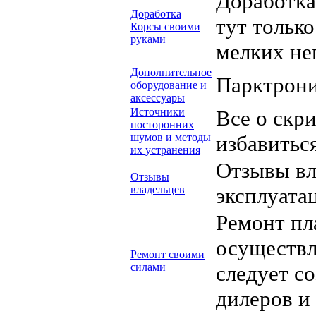
Доработка
Доработка
тут тольк
Корсы своими
руками
мелких не
Дополнительное
Парктрони
оборудование и
аксессуары
Источники
Все о скри
посторонних
шумов и методы
избавиться
их устранения
Отзывы вл
Отзывы
владельцев
эксплуата
Ремонт пл
осуществл
Ремонт своими
силами
следует со
дилеров и