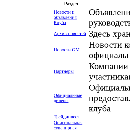
Раздел
Объявлени
Новости и
объявления
руководст
Клуба
Здесь хра
Архив новостей
Новости к
Новости GM
официальн
Компании
Партнеры
участника
Официаль
Официальные
предостав
дилеры
клуба
Трейдинвест
Оригинальная
сувенирная