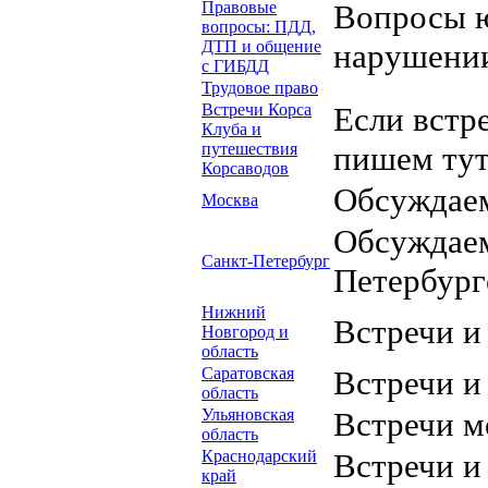
Правовые
Вопросы ю
вопросы: ПДД,
ДТП и общение
нарушени
с ГИБДД
Трудовое право
Встречи Корса
Если встре
Клуба и
путешествия
пишем тут
Корсаводов
Обсуждаем
Москва
Обсуждаем
Санкт-Петербург
Петербург
Нижний
Встречи и
Новгород и
область
Саратовская
Встречи и
область
Ульяновская
Встречи м
область
Краснодарский
Встречи и
край