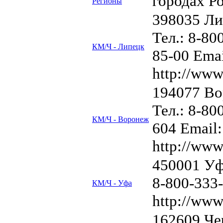
городах Р
Регионы
398035 Ли
Тел.: 8-80
КМ/Ч - Липецк
85-00 Ema
http://www
194077 Во
Тел.: 8-80
КМ/Ч - Воронеж
604 Email
http://www
450001 Уфа
8-800-333
КМ/Ч - Уфа
http://www
162609 Че